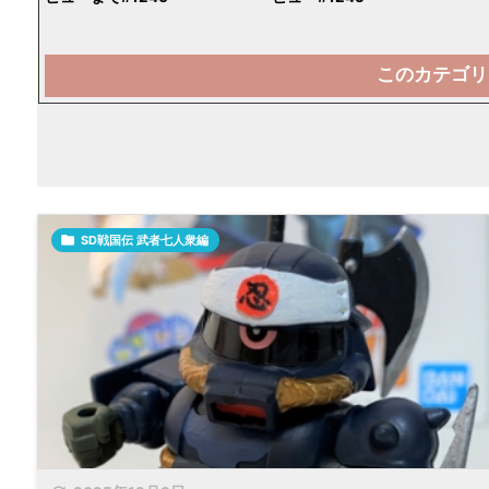
このカテゴリ

SD戦国伝 武者七人衆編