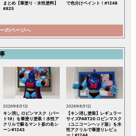
まとめ【筆塗り・水性塗料】
で色分けペイント！#1248
#825
ーのページへ
事
2026年8月1日
2026年8月1日
キン消し ロビンマスク（パー
【キン消し塗装】レギュラー
ト19）を筆塗り塗装！水性ア
サイズPART20 ロビンマスク
クリルで蘇るマント姿の名シ
（ユニコーンヘッド版）を水
ーン#1243
性アクリルで筆塗りレビュ
ー！#1244