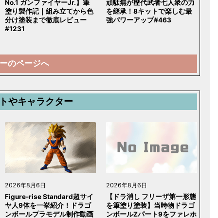
No.1 ガンファイヤーJr.】筆
頑駄無が歴代武者七人衆の力
塗り製作記｜組み立てから色
を継承！8キットで楽しむ最
分け塗装まで徹底レビュー
強パワーアップ#463
#1231
ーのページへ
トやキャラクター
2026年8月6日
2026年8月6日
Figure-rise Standard超サイ
【ドラ消し フリーザ第一形態
ヤ人9体を一挙紹介！ドラゴ
を筆塗り塗装】当時物ドラゴ
ンボールプラモデル制作動画
ンボールZパート9をファレホ