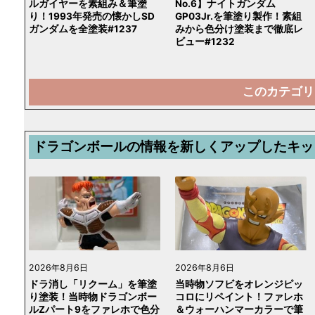
ルガイヤーを素組み＆筆塗
No.6】ナイトガンダム
り！1993年発売の懐かしSD
GP03Jr.を筆塗り製作！素組
ガンダムを全塗装#1237
みから色分け塗装まで徹底レ
ビュー#1232
このカテゴリ
ドラゴンボールの情報を新しくアップしたキッ
2026年8月6日
2026年8月6日
ドラ消し「リクーム」を筆塗
当時物ソフビをオレンジピッ
り塗装！当時物ドラゴンボー
コロにリペイント！ファレホ
ルZパート9をファレホで色分
＆ウォーハンマーカラーで筆