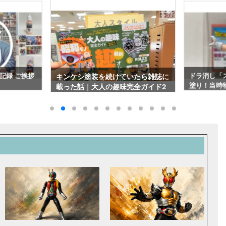
いたら雑誌に
【ドラ消し
ドラ消し「スーパーベジット」を筆
完全ガイド2
塗り塗装】
塗り！当時物パート28をファレホ
パート9を
で色分け塗装レビュー#1249
ト！#1248