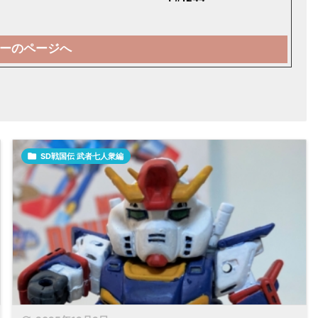
ーのページへ

SD戦国伝 武者七人衆編