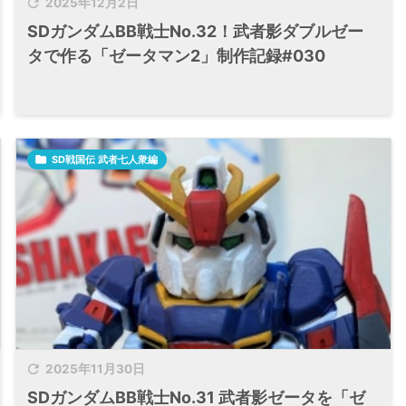

2025年12月2日
SDガンダムBB戦士No.32！武者影ダブルゼー
タで作る「ゼータマン2」制作記録#030

SD戦国伝 武者七人衆編

2025年11月30日
SDガンダムBB戦士No.31 武者影ゼータを「ゼ