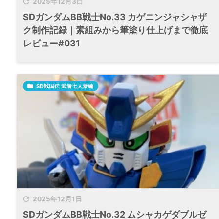

2025年12月3日
SDガンダムBB戦士No.33 カゲニンジャシャザ
ク制作記録｜素組みから筆塗り仕上げまで徹底
レビュー#031

SD戦国伝 武者七人衆編

2025年12月1日
SDガンダムBB戦士No.32 ムシャカゲダブルゼ