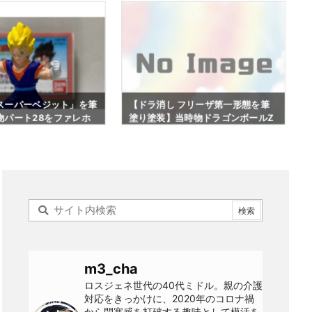
 フリーザ第一形態を筆
ドラ消し「リクーム」を筆塗り塗
当時物ドラゴンボールZ
装！当時物ドラゴンボールZパート
ファレホで色分けペイン
9をファレホで色分けレビュー#124
7
m3_cha
ロスジェネ世代の40代ミドル。親の介護
対応をきっかけに、2020年のコロナ禍
から閉塞感を打破する趣味として模活を