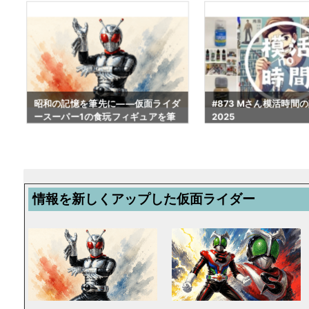
ダ
#873 Mさん模活時間の記録 ご挨拶
キンケシ塗装を続けて
2025
載った話｜大人の趣味
023取材記録#492
情報を新しくアップした仮面ライダー