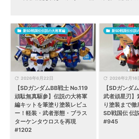

新SD戦国伝伝説の大将軍編

新SD戦国伝伝説


2026年6月22日
2026年2月16
【SDガンダムBB戦士 No.119
【SDガンダムB
頑駄無真駆参】伝説の大将軍
武者頑星刃】
編キットを筆塗り塗装レビュ
り塗装まで徹
ー！軽装・武者形態・ブラス
SD戦国伝 伝
ターケンタウロスを再現
#945
#1202