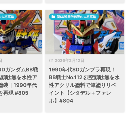
の大将軍編

新SD戦国伝伝説の大将軍編

日
2026年2月12日
DガンダムBB戦
1990年代SDガンプラ再現！
烈光頑駄無を水性ア
BB戦士No.112 烈空頑駄無を水
装｜1990年代
性アクリル塗料で筆塗りリペ
再現 #805
イント【シタデル＋ファレ
ホ】#804