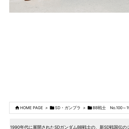



HOME PAGE
>
SD・ガンプラ
>
BB戦士 No.100～1
1990年代に展開されたSDガンダムBB戦士の、新SD戦国伝の