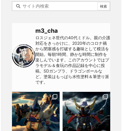
m3_cha
ロスジェネ世代の40代ミドル。親の介護
対応をきっかけに、2020年のコロナ禍
から閉塞感を打破する趣味として模活を
開始。毎朝1時間、静かな時間に制作を
楽しんでいます。このアカウントではプ
ラモデル＆食玩の作品記録を中心に投
稿。SDガンプラ、ドラゴンボールな
ど。塗装はもっぱら水性塗料＆筆塗り派
です。