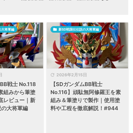
の大将軍編

新SD戦国伝伝説の大将軍編

日
2026年2月15日
B戦士 No.118
【SDガンダムBB戦士
素組みから筆塗
No.116】頑駄無阿修羅王を素
底レビュー｜新
組み＆筆塗りで製作｜使用塗
説の大将軍編
料や工程を徹底解説！#944