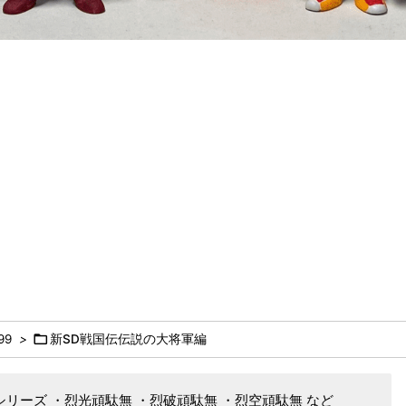

99
>
新SD戦国伝伝説の大将軍編
シリーズ ・烈光頑駄無 ・烈破頑駄無 ・烈空頑駄無 など