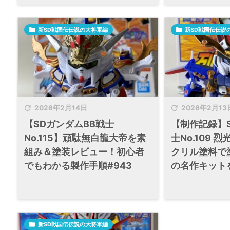

新SD戦国伝伝説の大将軍編

新SD戦国伝伝説


2026年2月14日
2026年2月13
【SDガンダムBB戦士
【制作記録】S
No.115】頑駄無白龍大帝を素
士No.109 
組み＆塗装レビュー！初心者
クリル塗料で塗
でもわかる製作手順#943
の名作キットを

新SD戦国伝伝説の大将軍編