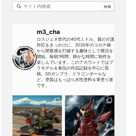
m3_cha
ロスジェネ世代の40代ミドル。親の介護
対応をきっかけに、2020年のコロナ禍
から閉塞感を打破する趣味として模活を
開始。毎朝1時間、静かな時間に制作を
楽しんでいます。このアカウントではプ
ラモデル＆食玩の作品記録を中心に投
稿。SDガンプラ、ドラゴンボールな
ど。塗装はもっぱら水性塗料＆筆塗り派
です。