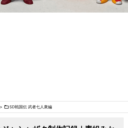

>
SD戦国伝 武者七人衆編