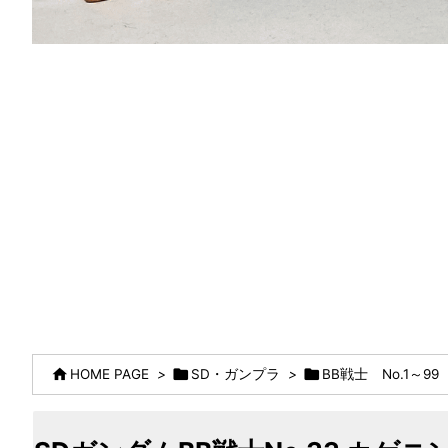



HOME PAGE
>
SD・ガンプラ
>
BB戦士 No.1～99