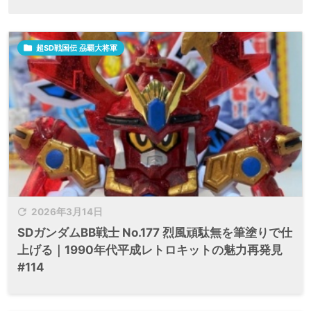

超SD戦国伝 刕覇大将軍

2026年3月14日
SDガンダムBB戦士 No.177 烈風頑駄無を筆塗りで仕
上げる｜1990年代平成レトロキットの魅力再発見
#114