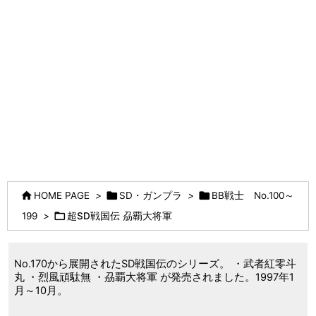



HOME PAGE
>
SD・ガンプラ
>
BB戦士 No.100～

199
>
超SD戦国伝 刕覇大将軍
No.170から展開されたSD戦国伝のシリーズ。 ・武者紅零斗
丸 ・烈風頑駄無 ・刕覇大将軍 が発売されました。1997年1
月～10月。