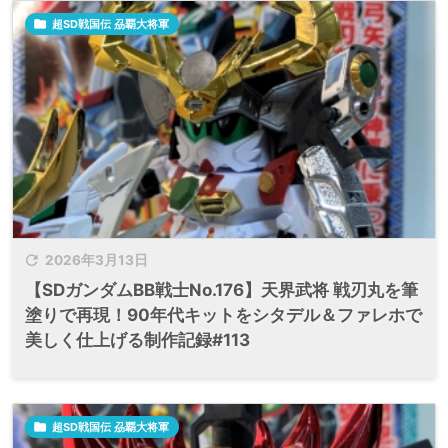

超SD戦国伝 刕覇大将軍

2026年3月13日
【SDガンダムBB戦士No.176】天界武将 戦刃丸を筆
塗りで再現！90年代キットをシタデル＆ファレホで
美しく仕上げる制作記録#113

超SD戦国伝 刕覇大将軍