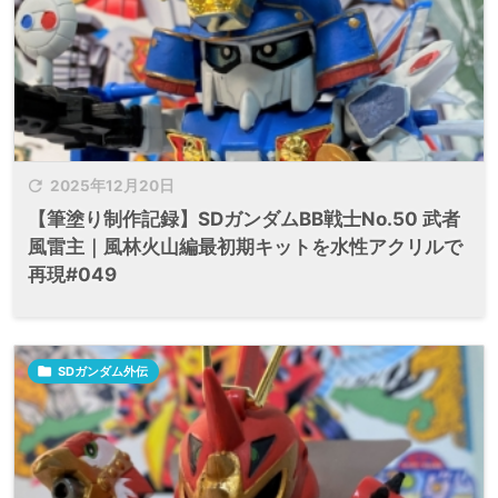

2025年12月20日
【筆塗り制作記録】SDガンダムBB戦士No.50 武者
風雷主｜風林火山編最初期キットを水性アクリルで
再現#049

SDガンダム外伝