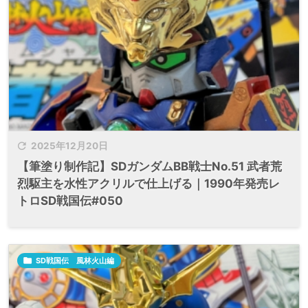

2025年12月20日
【筆塗り制作記】SDガンダムBB戦士No.51 武者荒
烈駆主を水性アクリルで仕上げる｜1990年発売レ
トロSD戦国伝#050

SD戦国伝 風林火山編