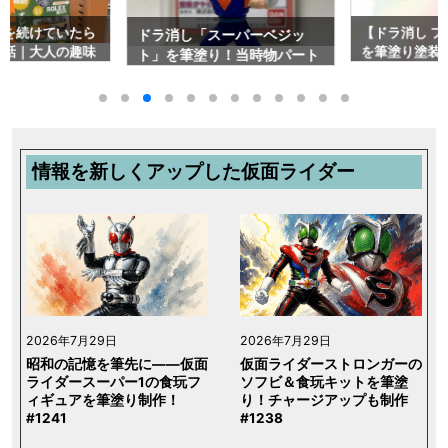
を続けていたら
【ドラ消し フ
ドラ消し「スーパーベジッ
話｜大人の趣味
を筆塗り塗装】
ト」を筆塗り！当時物パート
23取材記録#4
ンボールZパー
28をファレホで色分け塗装レ
で色分けペイント
ビュー#1249
情報を新しくアップした仮面ライダー
2026年7月29日
2026年7月29日
昭和の記憶を筆先に――仮面
仮面ライダーストロンガーの
ライダースーパー1の食玩フ
ソフビ＆食玩キットを筆塗
ィギュアを筆塗り制作！
り！チャージアップも制作
#1241
#1238