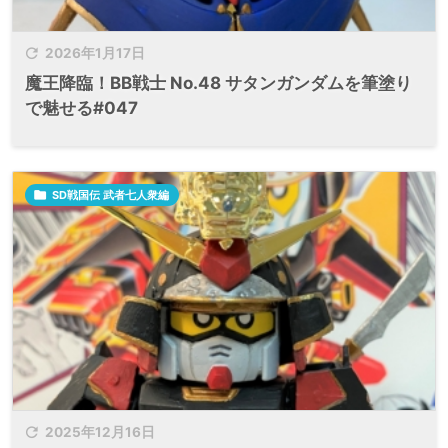

2026年1月17日
魔王降臨！BB戦士 No.48 サタンガンダムを筆塗り
で魅せる#047

SD戦国伝 武者七人衆編

2025年12月16日