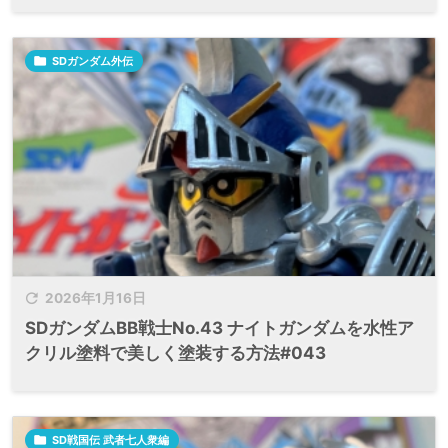

SDガンダム外伝

2026年1月16日
SDガンダムBB戦士No.43 ナイトガンダムを水性ア
クリル塗料で美しく塗装する方法#043

SD戦国伝 武者七人衆編