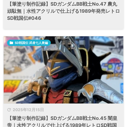
【筆塗り制作記録】SDガンダムBB戦士No.47 農丸
頑駄無｜水性アクリルで仕上げる1989年発売レトロ
SD戦国伝#046

SD戦国伝 武者七人衆編

2025年12月15日
【筆塗り制作記録】SDガンダムBB戦士No.45 闇皇
帝｜水性アクリルで仕上げる1989年レトロSD戦国