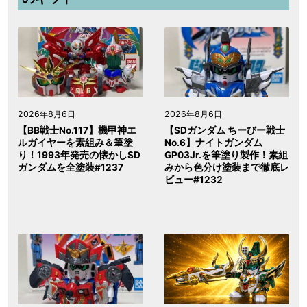
2026年8月6日
2026年8月6日
【BB戦士No.117】機甲神エ
【SDガンダム ちーびー戦士
ルガイヤーを素組み＆筆塗
No.6】ナイトガンダム
り！1993年発売の懐かしSD
GP03Jr.を筆塗り製作！素組
ガンダムを全塗装#1237
みから色分け塗装まで徹底レ
ビュー#1232