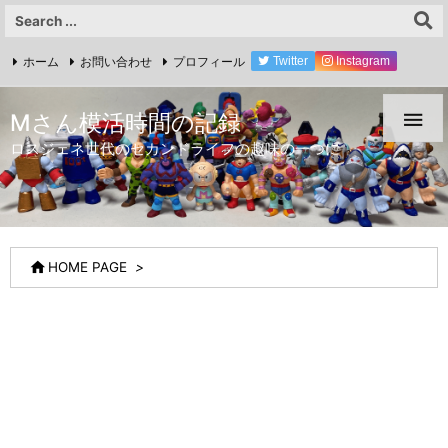
ホーム
お問い合わせ
プロフィール
Twitter
Instagram
YouTube

Mさん模活時間の記録
ロスジェネ世代のセカンドライフの趣味の一つに

HOME PAGE
>