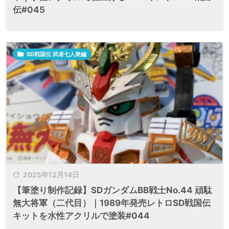
伝#045

SD戦国伝 武者七人衆編

2025年12月14日
【筆塗り制作記録】SDガンダムBB戦士No.44 頑駄
無大将軍（二代目）｜1989年発売レトロSD戦国伝
キットを水性アクリルで塗装#044