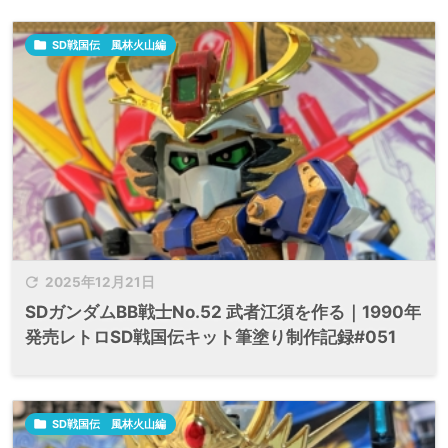

SD戦国伝 風林火山編

2025年12月21日
SDガンダムBB戦士No.52 武者江須を作る｜1990年
発売レトロSD戦国伝キット筆塗り制作記録#051

SD戦国伝 風林火山編