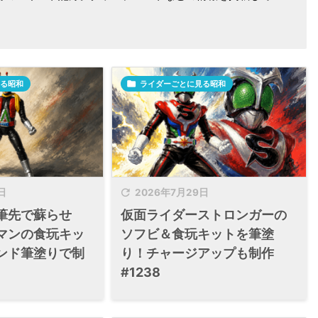
る昭和

ライダーごとに見る昭和

日
2026年7月29日
筆先で蘇らせ
仮面ライダーストロンガーの
マンの食玩キッ
ソフビ＆食玩キットを筆塗
ンド筆塗りで制
り！チャージアップも制作
#1238