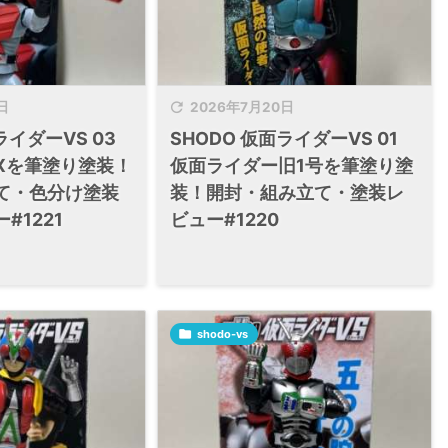

日
2026年7月20日
ライダーVS 03
SHODO 仮面ライダーVS 01
Xを筆塗り塗装！
仮面ライダー旧1号を筆塗り塗
て・色分け塗装
装！開封・組み立て・塗装レ
#1221
ビュー#1220

shodo-vs