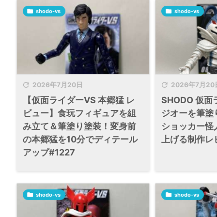

shodo-vs

shodo-vs


2026年7月20日
2026年7月20
【仮面ライダーVS 本郷猛 レ
SHODO 仮面
ビュー】食玩フィギュアを組
ジオーを筆塗
み立て＆筆塗り塗装！変身前
ショッカー怪
の本郷猛を10分でディテール
上げる制作レビ
アップ#1227

shodo-vs

shodo-vs