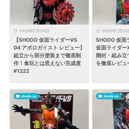


2026年7月20日
2026年7月20
【SHODO 仮面ライダーVS
SHODO 仮面
04 アポロガイスト レビュー】
仮面ライダー
組立から部分塗装まで徹底制
開封・組み立
作！食玩とは思えない完成度
を徹底レビュー
#1222

shodo-vs

shodo-vs