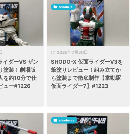

shodo-X

日
2026年7月20日
ライダーVS ザン
SHODO-X 仮面ライダーV3を
り塗装！劇場版
筆塗りレビュー！組み立てか
人を約10分で仕
ら塗装まで徹底制作【掌動駆
ュー#1226
仮面ライダー7】#1223

shodo-vs