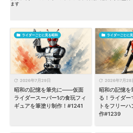
ます

ライダーごとに見る昭和

ライダーごとに見


2026年7月29日
2026年7月28
昭和の記憶を筆先に――仮面
昭和の記憶を
ライダースーパー1の食玩フィ
る！ライダー
ギュアを筆塗り制作！#1241
トをフリーハ
作#1239