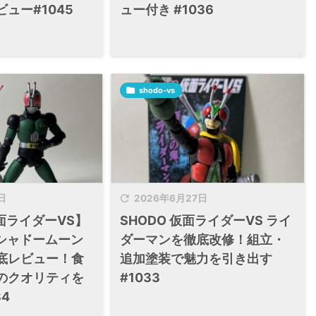
ュー#1045
ュー付き #1036

shodo-vs

日
2026年6月27日
仮面ライダーVS】
SHODO 仮面ライダーVS ライ
X＆シャドームーン
ダーマンを徹底改修！組立・
底レビュー！食
追加塗装で魅力を引き出す
のクオリティを
#1033
4