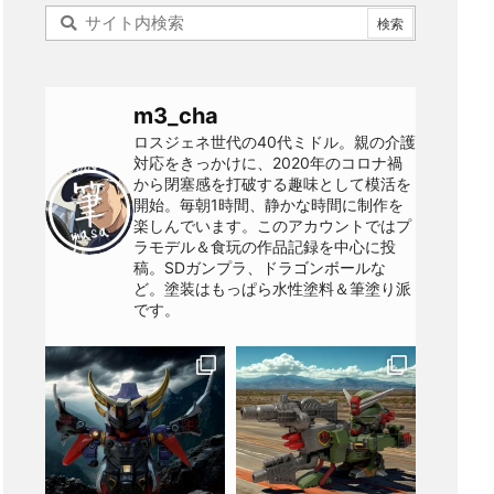
m3_cha
ロスジェネ世代の40代ミドル。親の介護
対応をきっかけに、2020年のコロナ禍
から閉塞感を打破する趣味として模活を
開始。毎朝1時間、静かな時間に制作を
楽しんでいます。このアカウントではプ
ラモデル＆食玩の作品記録を中心に投
稿。SDガンプラ、ドラゴンボールな
ど。塗装はもっぱら水性塗料＆筆塗り派
です。