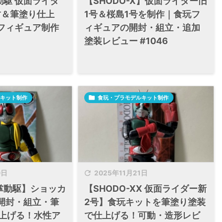
掌動駆 仮面ライダ
【SHODO-X】仮面ライダー旧
封＆筆塗り仕上
1号＆桜島1号を制作｜食玩フ
フィギュア制作
ィギュアの開封・組立・追加
塗装レビュー #1046
キット制作

食玩・プラモデルキット制作

0日
2025年11月21日
X掌動駆】ショッカ
【SHODO-XX 仮面ライダー新
開封・組立・筆
2号】食玩キットを筆塗り塗装
仕上げる！水性ア
で仕上げる！可動・造形レビ