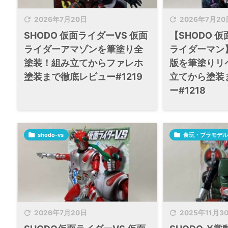


2026年7月20日
2026年7月20
SHODO 仮面ライダーVS 仮面
【SHODO 仮
ライダーアマゾンを筆塗り全
ライダーマン
塗装！組み立てからファレホ
版を筆塗りリ
塗装まで徹底レビュー#1219
立てから塗装
ー#1218

shodo-vs

食玩・プラモデル


2026年7月20日
2025年11月3