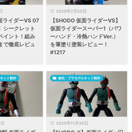

日
2026年7月20日
面ライダーVS 07
【SHODO 仮面ライダーVS】
】シークレット
仮面ライダースーパー1（パワ
ペイント！組み
ーハンド・冷熱ハンドVer.）
まで徹底レビュ
を筆塗り塗装レビュー！
#1217
キット制作

食玩・プラモデルキット制作

0日
2025年11月30日