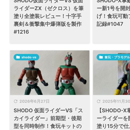
SHODO仮面ライダーVS 仮面
SHODO-X
ライダーZX（ゼクロス）を筆
ー新1号を開
塗り全塗装レビュー！十字手
げ！食玩可動
裏剣＆衝撃集中爆弾版を製作
記録#1047
#1216

shodo-vs

食玩・プラモデル


2026年6月27日
2025年11月3
SHODO 仮面ライダーVS「ス
【SHODO-
カイライダー」前期型・後期
ーライダーを
型を同時制作！食玩キットの
塗り15分で