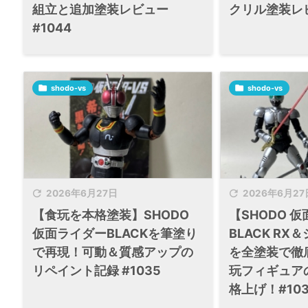
組立と追加塗装レビュー
クリル塗装レビ
#1044

shodo-vs

shodo-vs


2026年6月27日
2026年6月27
【食玩を本格塗装】SHODO
【SHODO 
仮面ライダーBLACKを筆塗り
BLACK R
で再現！可動＆質感アップの
を全塗装で徹
リペイント記録 #1035
玩フィギュア
格上げ！#103