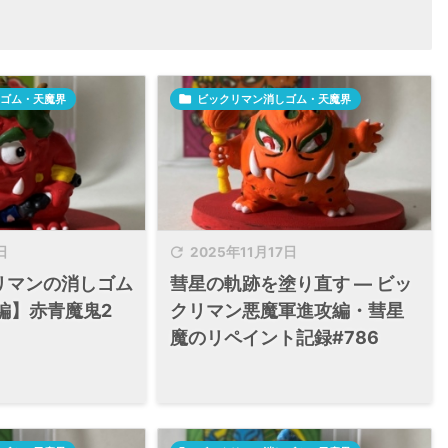
ゴム・天魔界

ビックリマン消しゴム・天魔界

日
2025年11月17日
クリマンの消しゴム
彗星の軌跡を塗り直す ― ビッ
編】赤青魔鬼2
クリマン悪魔軍進攻編・彗星
魔のリペイント記録#786