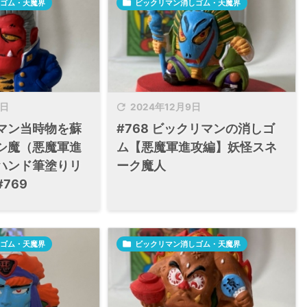
ゴム・天魔界

ビックリマン消しゴム・天魔界

5日
2024年12月9日
マン当時物を蘇
#768 ビックリマンの消しゴ
シ魔（悪魔軍進
ム【悪魔軍進攻編】妖怪スネ
ハンド筆塗りリ
ーク魔人
769
ゴム・天魔界

ビックリマン消しゴム・天魔界