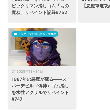
ビックリマン消しゴム「もの
【悪魔軍進攻
魔ね」リペイント記録#752

ビックリマン消しゴム・天魔界

2025年11月14日
1987年の悪魔が蘇る――スー
パーデビル（偽神）ゴム消し
を水性アクリルでリペイント
#747