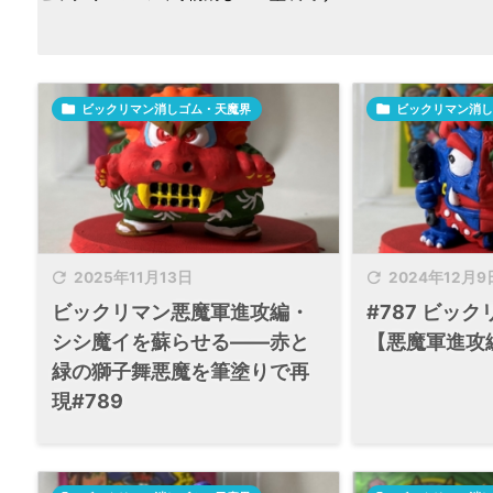

ビックリマン消しゴム・天魔界

ビックリマン消し


2025年11月13日
2024年12月9
ビックリマン悪魔軍進攻編・
#787 ビッ
シシ魔イを蘇らせる――赤と
【悪魔軍進攻
緑の獅子舞悪魔を筆塗りで再
現#789