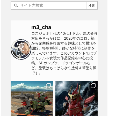
m3_cha
ロスジェネ世代の40代ミドル。親の介護
対応をきっかけに、2020年のコロナ禍
から閉塞感を打破する趣味として模活を
開始。毎朝1時間、静かな時間に制作を
楽しんでいます。このアカウントではプ
ラモデル＆食玩の作品記録を中心に投
稿。SDガンプラ、ドラゴンボールな
ど。塗装はもっぱら水性塗料＆筆塗り派
です。