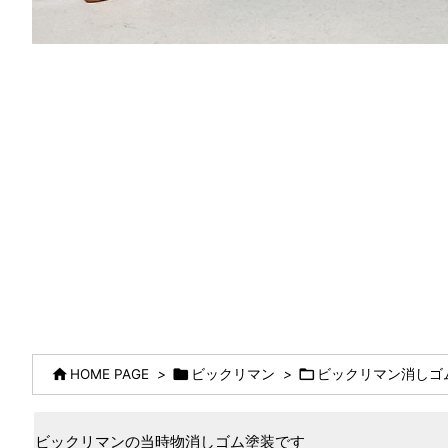



HOME PAGE
>
ビックリマン
>
ビックリマン消しゴ
ビックリマンの当時物消しゴム塗装です