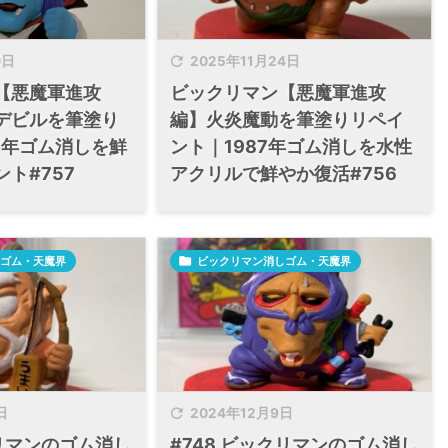

0日
2025年11月24日
【悪魔軍進攻
ビックリマン【悪魔軍進攻
デビルを筆塗り
編】火炎魔動を筆塗りリペイ
7年ゴム消しを鮮
ント｜1987年ゴム消しを水性
ト#757
アクリルで鮮やか復活#756
ゴム・天魔界

ビックリマン消しゴム・天魔界

日
2024年12月9日
クリマンのゴム消し
#748 ビックリマンのゴム消し