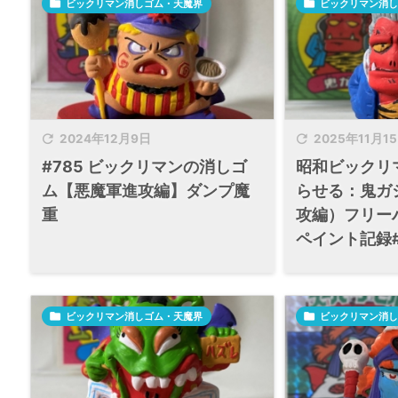

ビックリマン消しゴム・天魔界

ビックリマン消し


2024年12月9日
2025年11月1
#785 ビックリマンの消しゴ
昭和ビックリ
ム【悪魔軍進攻編】ダンプ魔
らせる：鬼ガ
重
攻編）フリー
ペイント記録#

ビックリマン消しゴム・天魔界

ビックリマン消し