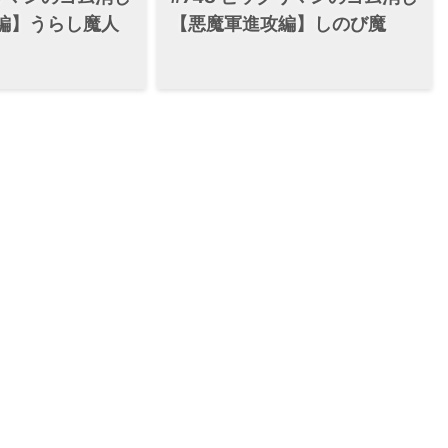
編】うらし魔人
【悪魔軍進攻編】しのび魔