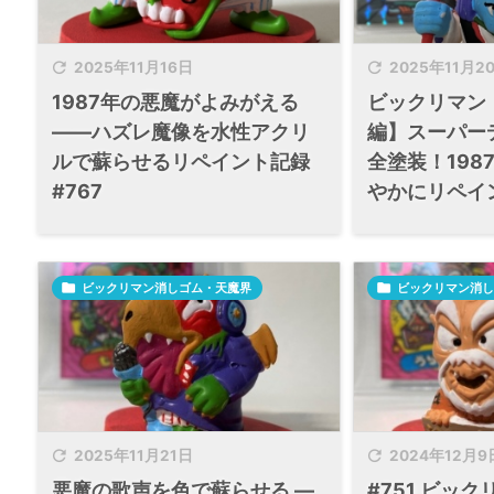


2025年11月16日
2025年11月2
1987年の悪魔がよみがえる
ビックリマン
——ハズレ魔像を水性アクリ
編】スーパー
ルで蘇らせるリペイント記録
全塗装！198
#767
やかにリペイン

ビックリマン消しゴム・天魔界

ビックリマン消し


2025年11月21日
2024年12月9
悪魔の歌声を色で蘇らせる ―
#751 ビッ