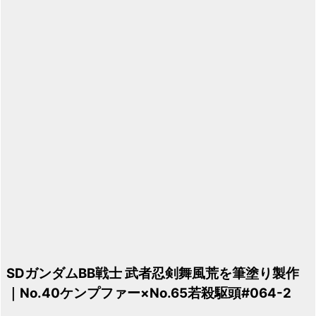
SDガンダムBB戦士 武者忍剣舞風荒を筆塗り製作
｜No.40ケンプファー×No.65若殺駆頭#064-2