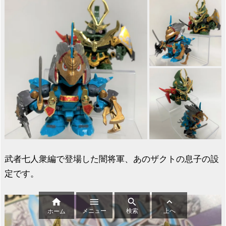
武者七人衆編で登場した闇将軍、あのザクトの息子の設
定です。




メニュー
検索
上へ
ホーム