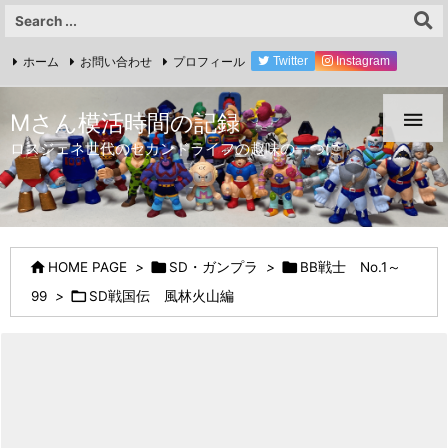
ホーム
お問い合わせ
プロフィール
Twitter
Instagram
YouTube

Mさん模活時間の記録
ロスジェネ世代のセカンドライフの趣味の一つに



HOME PAGE
>
SD・ガンプラ
>
BB戦士 No.1～

99
>
SD戦国伝 風林火山編