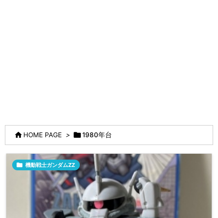


HOME PAGE
>
1980年台

機動戦士ガンダムZZ