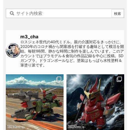
m3_cha
ロスジェネ世代の40代ミドル。親の介護対応をきっかけに、
2020年のコロナ禍から閉塞感を打破する趣味として模活を開
始。毎朝1時間、静かな時間に制作を楽しんでいます。このア
カウントではプラモデル＆食玩の作品記録を中心に投稿。SD
ガンプラ、ドラゴンボールなど。塗装はもっぱら水性塗料＆
筆塗り派です。