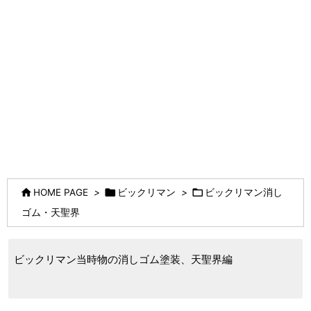



HOME PAGE
>
ビックリマン
>
ビックリマン消し
ゴム・天聖界
ビックリマン当時物の消しゴム塗装、天聖界編