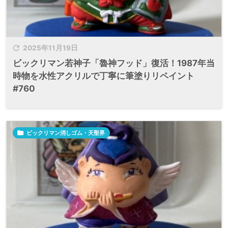

2025年11月19日
ビックリマン若神子「魯神フッド」復活！1987年当
時物を水性アクリルで丁寧に筆塗りリペイント
#760

ビックリマン消しゴム・天聖界