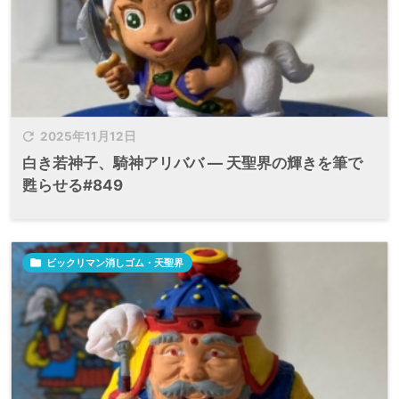

2025年11月12日
白き若神子、騎神アリババ ― 天聖界の輝きを筆で
甦らせる#849

ビックリマン消しゴム・天聖界