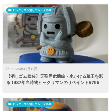

ビックリマン消しゴム・天聖界

2025年11月11日
【消しゴム塗装】天聖界危機編・水かける蔵王を彩
る 1987年当時物ビックリマンのリペイント#765

ビックリマン消しゴム・天聖界