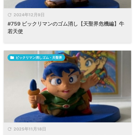

2024年12月9日
#759 ビックリマンのゴム消し【天聖界危機編】牛
若天使

ビックリマン消しゴム・天聖界

2025年11月18日