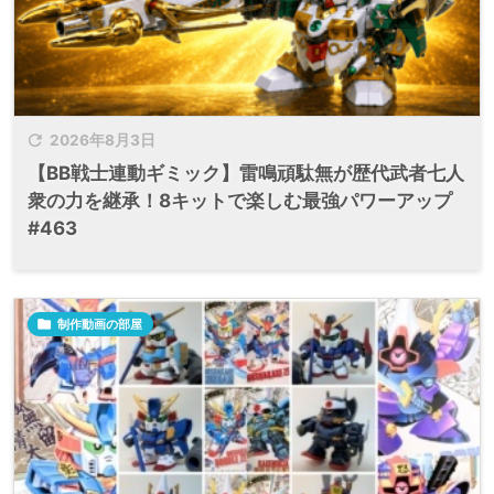

2026年8月3日
【BB戦士連動ギミック】雷鳴頑駄無が歴代武者七人
衆の力を継承！8キットで楽しむ最強パワーアップ
#463

制作動画の部屋