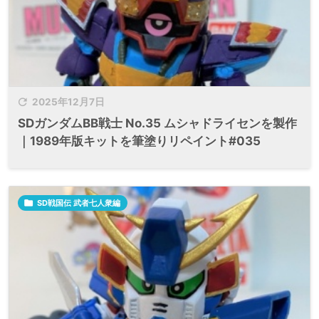

2025年12月7日
SDガンダムBB戦士 No.35 ムシャドライセンを製作
｜1989年版キットを筆塗りリペイント#035

SD戦国伝 武者七人衆編