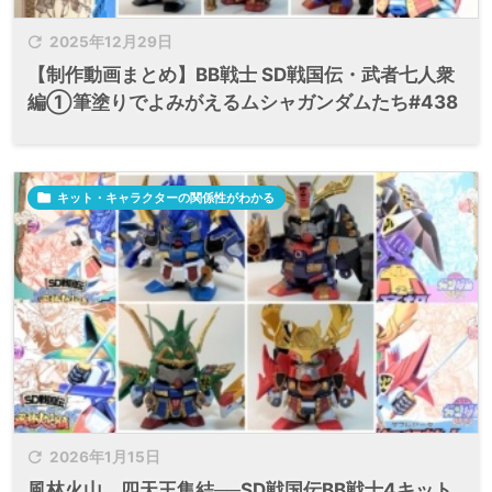

2025年12月29日
【制作動画まとめ】BB戦士 SD戦国伝・武者七人衆
編①筆塗りでよみがえるムシャガンダムたち#438

キット・キャラクターの関係性がわかる

2026年1月15日
風林火山、四天王集結──SD戦国伝BB戦士4キット