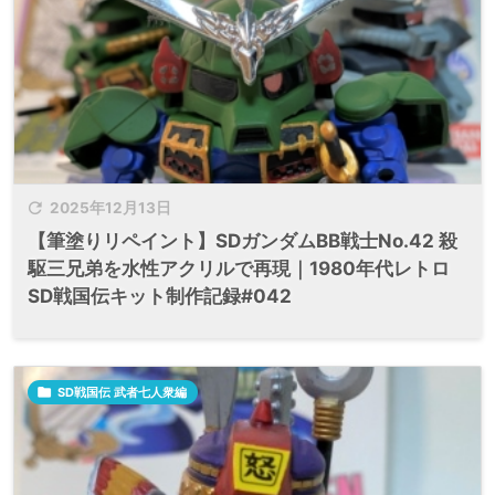

2025年12月13日
【筆塗りリペイント】SDガンダムBB戦士No.42 殺
駆三兄弟を水性アクリルで再現｜1980年代レトロ
SD戦国伝キット制作記録#042

SD戦国伝 武者七人衆編