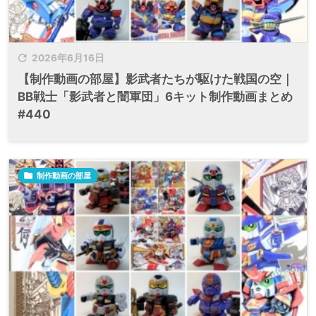

2026年6月16日
【制作動画の部屋】影武者たちが駆けた戦国の空｜
BB戦士「影武者と闇軍団」6キット制作動画まとめ
#440

制作動画の部屋