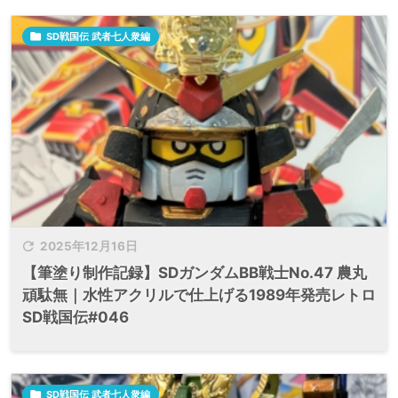

SD戦国伝 武者七人衆編

2025年12月16日
【筆塗り制作記録】SDガンダムBB戦士No.47 農丸
頑駄無｜水性アクリルで仕上げる1989年発売レトロ
SD戦国伝#046

SD戦国伝 武者七人衆編