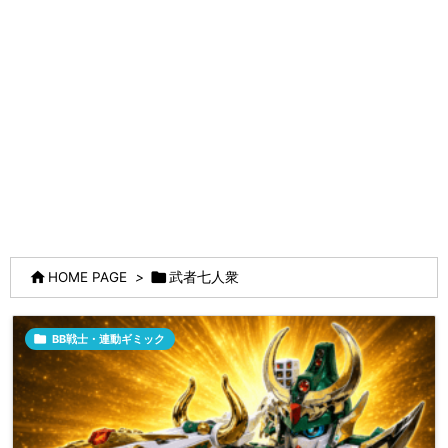


HOME PAGE
>
武者七人衆

BB戦士・連動ギミック