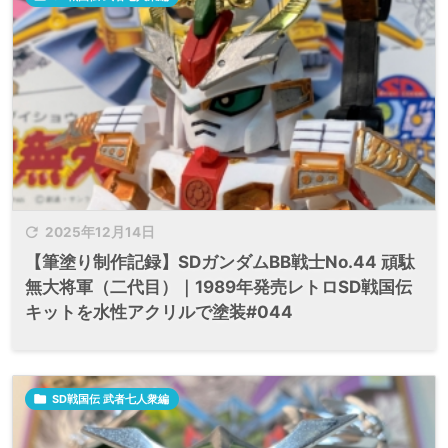

2025年12月14日
【筆塗り制作記録】SDガンダムBB戦士No.44 頑駄
無大将軍（二代目）｜1989年発売レトロSD戦国伝
キットを水性アクリルで塗装#044

SD戦国伝 武者七人衆編