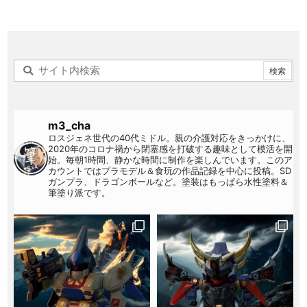
m3_cha
ロスジェネ世代の40代ミドル。親の介護対応をきっかけに、
2020年のコロナ禍から閉塞感を打破する趣味として模活を開
始。毎朝1時間、静かな時間に制作を楽しんでいます。このア
カウントではプラモデル＆食玩の作品記録を中心に投稿。SD
ガンプラ、ドラゴンボールなど。塗装はもっぱら水性塗料＆
筆塗り派です。