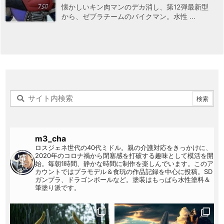
懐かしいキン肉マンのデカ消し、第12弾最新型
から、ゼブラチームのバイクマン。水性 ...
m3_cha
ロスジェネ世代の40代ミドル。親の介護対応をきっかけに、
2020年のコロナ禍から閉塞感を打破する趣味として模活を開
始。毎朝1時間、静かな時間に制作を楽しんでいます。このア
カウントではプラモデル＆食玩の作品記録を中心に投稿。SD
ガンプラ、ドラゴンボールなど。塗装はもっぱら水性塗料＆
筆塗り派です。