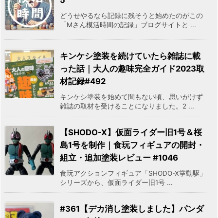
どうせやるなら記録に残そうと始めたのがこの
「Mさん模活時間の記録」ブログサイトと ...
キンケシ塗装を続けていたら雑誌に載
った話｜大人の趣味完全ガイド2023取
材記録#492
キンケシ塗装を始めて間もない頃、思いがけず
雑誌の取材を受けることになりました。2 ...
【SHODO-X】仮面ライダー旧1号＆桜
島1号を制作｜食玩フィギュアの開封・
組立・追加塗装レビュー #1046
食玩アクションフィギュア「SHODO-X掌動駆」
シリーズから、仮面ライダー旧1号 ...
#361【デカ消し塗装しました】パンダ