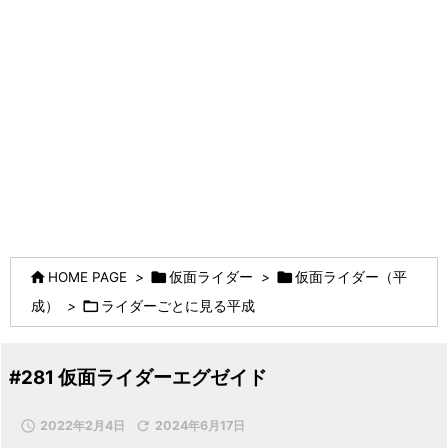



HOME PAGE
>
仮面ライダー
>
仮面ライダー（平

成）
>
ライダーごとに見る平成
#281 仮面ライダーエグゼイド

2022年2月4日

2024年6月17日