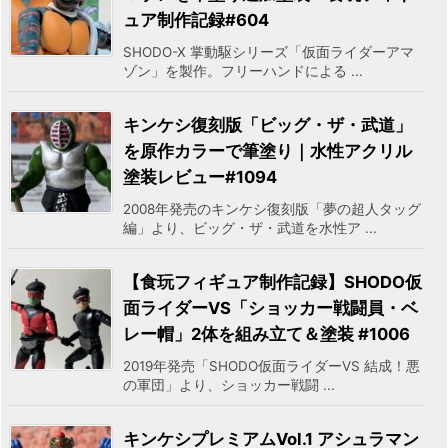
ュア制作記録#604
SHODO-X 掌動駆シリーズ「仮面ライダーアマ
ゾン」を製作。フリーハンドによる ...
キンケシ復刻版「ビッグ・ザ・武道」
を原作カラーで筆塗り｜水性アクリル
塗装レビュー#1094
2008年発売のキンケシ復刻版「夢の超人タッグ
編」より、ビッグ・ザ・武道を水性ア ...
【食玩フィギュア制作記録】SHODO仮
面ライダーVS「ショッカー戦闘員・ベ
レー帽」2体を組み立て＆塗装 #1006
2019年発売「SHODO仮面ライダーVS 結成！悪
の軍団」より、ショッカー戦闘 ...
キンケシプレミアムVol.1 アシュラマン