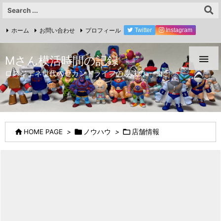
ホーム
お問い合わせ
プロフィール
Twitter
Instagram
YouTube

Mさん模活時間の記録
ロスジェネ世代のセカンドライフの趣味の一つに



HOME PAGE
>
ノウハウ
>
店舗情報