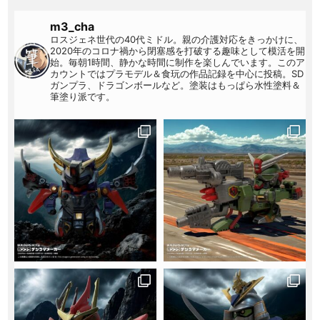
m3_cha
ロスジェネ世代の40代ミドル。親の介護対応をきっかけに、
2020年のコロナ禍から閉塞感を打破する趣味として模活を開
始。毎朝1時間、静かな時間に制作を楽しんでいます。このア
カウントではプラモデル＆食玩の作品記録を中心に投稿。SD
ガンプラ、ドラゴンボールなど。塗装はもっぱら水性塗料＆
筆塗り派です。