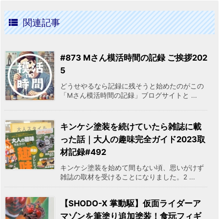

関連記事
#873 Mさん模活時間の記録 ご挨拶202
5
どうせやるなら記録に残そうと始めたのがこの
「Mさん模活時間の記録」ブログサイトと ...
キンケシ塗装を続けていたら雑誌に載
った話｜大人の趣味完全ガイド2023取
材記録#492
キンケシ塗装を始めて間もない頃、思いがけず
雑誌の取材を受けることになりました。2 ...
【SHODO-X 掌動駆】仮面ライダーア
マゾンを筆塗り追加塗装！食玩フィギ