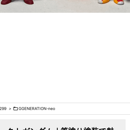

299
>
GGENERATION-neo