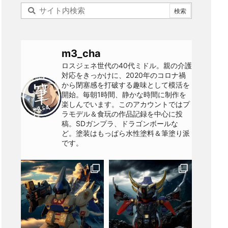
m3_cha
ロスジェネ世代の40代ミドル。親の介護
対応をきっかけに、2020年のコロナ禍
から閉塞感を打破する趣味として模活を
開始。毎朝1時間、静かな時間に制作を
楽しんでいます。このアカウントではプ
ラモデル＆食玩の作品記録を中心に投
稿。SDガンプラ、ドラゴンボールな
ど。塗装はもっぱら水性塗料＆筆塗り派
です。