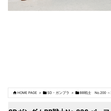



HOME PAGE
>
SD・ガンプラ
>
BB戦士 No.200 ～