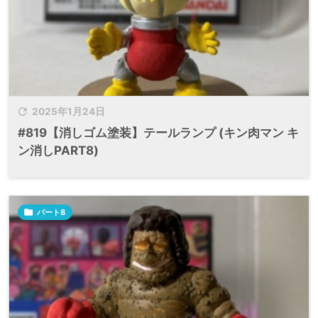

2025年1月24日
#819【消しゴム塗装】テールランプ (キン肉マン キ
ン消しPART8)

パート8