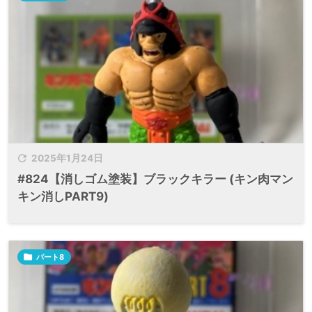

2025年1月24日
#824【消しゴム塗装】ブラックキラー (キン肉マン
キン消しPART9)

パート8