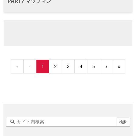
PART7 マップマン
«
‹
1
2
3
4
5
›
»