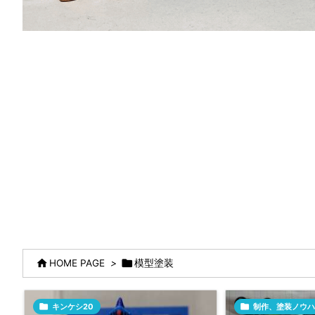


HOME PAGE
>
模型塗装

キンケシ20

制作、塗装ノウハ