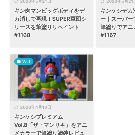


2026年5月21日
2026年5月21
キン肉マンビッグボディをデ
キンケシデカ
カ消しで再現！SUPER軍団シ
ー｜スーパー
リーズを筆塗りリペイント
筆塗りでアニ
#1168
#1167

Vol.8

2026年4月16日
キンケシプレミアム
Vol.8「ザ・マンリキ」をアニ
メカラーで筆塗り塗装レビュ