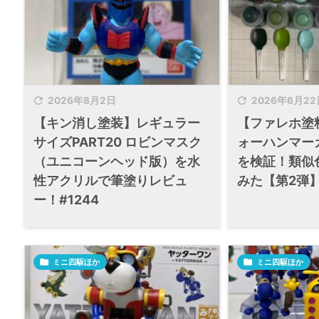


2026年8月2日
2026年6月22
【キン消し塗装】レギュラー
【ファレホ塗
サイズPART20 ロビンマスク
ォーハンマー
（ユニコーンヘッド版）を水
を検証！類似
性アクリルで筆塗りレビュ
みた【第2弾】#
ー！#1244

ミニ四駆ほか

ミニ四駆ほか