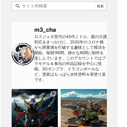
m3_cha
ロスジェネ世代の40代ミドル。親の介護
対応をきっかけに、2020年のコロナ禍
から閉塞感を打破する趣味として模活を
開始。毎朝1時間、静かな時間に制作を
楽しんでいます。このアカウントではプ
ラモデル＆食玩の作品記録を中心に投
稿。SDガンプラ、ドラゴンボールな
ど。塗装はもっぱら水性塗料＆筆塗り派
です。