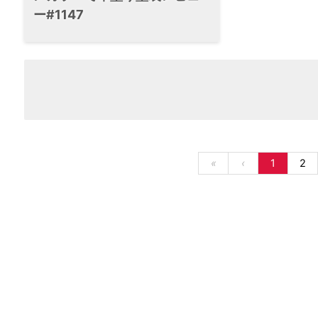
ー#1147
«
‹
1
2