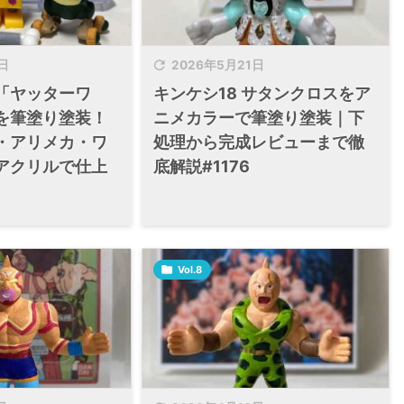

日
2026年5月21日
「ヤッターワ
キンケシ18 サタンクロスをア
を筆塗り塗装！
ニメカラーで筆塗り塗装｜下
・アリメカ・ワ
処理から完成レビューまで徹
アクリルで仕上
底解説#1176

Vol.8