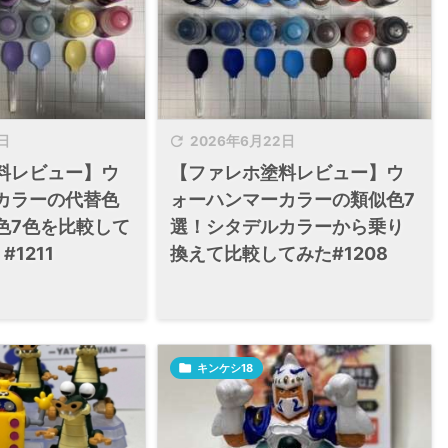

日
2026年6月22日
料レビュー】ウ
【ファレホ塗料レビュー】ウ
カラーの代替色
ォーハンマーカラーの類似色7
色7色を比較して
選！シタデルカラーから乗り
1211
換えて比較してみた#1208

キンケシ18