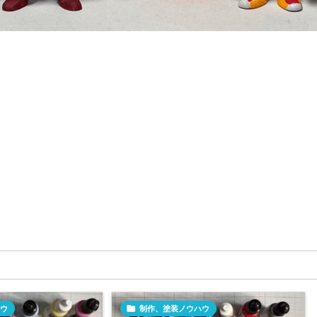
ウ

制作、塗装ノウハウ