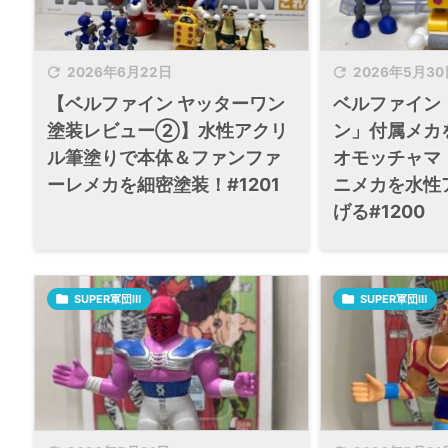


2026年6月22日
2026年5月30
【ベルファイン ヤッターワン
ベルファイン
塗装レビュー②】水性アクリ
ン」付属メカ
ル筆塗りで本体＆ファンファ
オモッチャマ
ーレメカを細密塗装！#1201
ニメカを水性
げる#1200

SUPER軍団Ⅲ

SUPER軍団Ⅲ