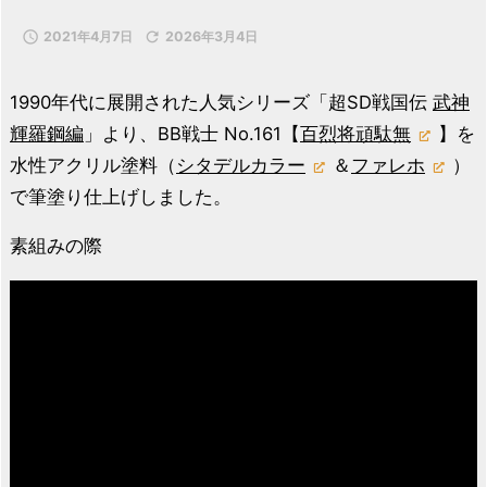

2021年4月7日

2026年3月4日
1990年代に展開された人気シリーズ「超SD戦国伝
武神
輝羅鋼編
」より、BB戦士 No.161【
百烈将頑駄無
】を
水性アクリル塗料（
シタデルカラー
＆
ファレホ
）
で筆塗り仕上げしました。
素組みの際