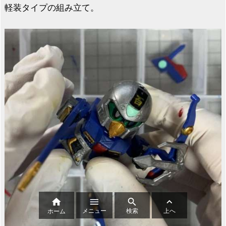
軽装タイプの組み立て。




メニュー
検索
上へ
ホーム