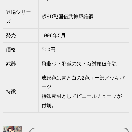
登場シリー
超SD戦国伝武神輝羅鋼
ズ
発売
1996年5月
価格
500円
武器
飛燕弓・邪滅の矢・新対頭破守駄
成形色は青と白の2色＋一部メッキパ
ーツ。
特徴
特殊素材としてビニールチューブが
付属。