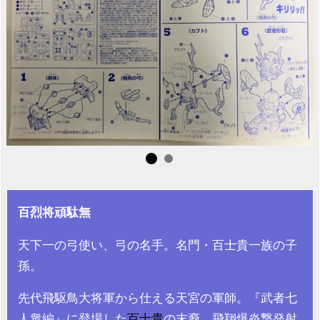
百烈将頑駄無
天下一の弓使い、弓の名手。名門・百士貴一族の子
孫。
先代飛駆鳥大将軍から仕える天宮の軍師。『武者七
人衆編』に登場した
百士貴
の末裔。飛翔爆炎撃発射