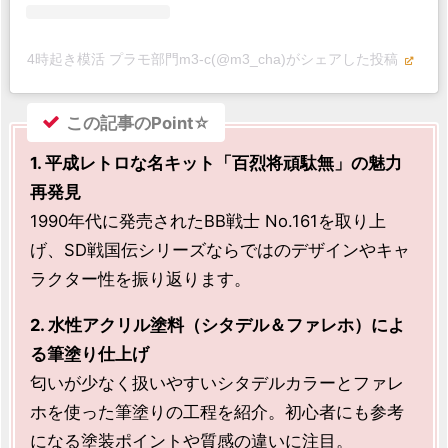
4時起き模活 プラモ部門m3-c(@m3_cha)がシェアした投稿
この記事のPoint☆
1. 平成レトロな名キット「百烈将頑駄無」の魅力
再発見
1990年代に発売されたBB戦士 No.161を取り上
げ、SD戦国伝シリーズならではのデザインやキャ
ラクター性を振り返ります。
2. 水性アクリル塗料（シタデル＆ファレホ）によ
る筆塗り仕上げ
匂いが少なく扱いやすいシタデルカラーとファレ
ホを使った筆塗りの工程を紹介。初心者にも参考
になる塗装ポイントや質感の違いに注目。