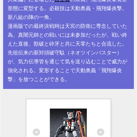
形態に変型する。必殺技は天動奥義・飛翔爆炎撃。
新八紘の陣の一角。
漫画版での最終決戦時は天宮の防衛に専念していた
為、真闇元帥との戦いには未参加だったが、戦い終
えた直後、獣破と砕牙と共に天零たちと合流した。
先祖伝来の新対頭破守駄（ネオツインバスター）
が、気力伝導管を通じて気を送り込むことで威力が
強化される。変形することで天動奥義「飛翔爆炎
撃」を放つことができる。