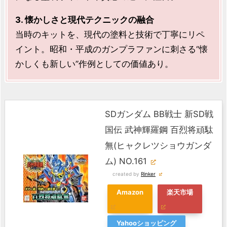
3. 懐かしさと現代テクニックの融合
当時のキットを、現代の塗料と技術で丁寧にリペ
イント。昭和・平成のガンプラファンに刺さる“懐
かしくも新しい”作例としての価値あり。
SDガンダム BB戦士 新SD戦
国伝 武神輝羅鋼 百烈将頑駄
無(ヒャクレツショウガンダ
ム) NO.161
created by
Rinker
Amazon
楽天市場
Yahooショッピング