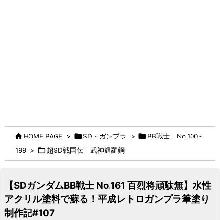



HOME PAGE
>
SD・ガンプラ
>
BB戦士 No.100～

199
>
超SD戦国伝 武神輝羅鋼
【SDガンダムBB戦士 No.161 百烈将頑駄無】水性
アクリル塗料で蘇る！平成レトロガンプラ筆塗り
制作記#107