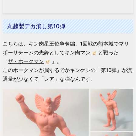
丸越製デカ消し第10弾
こちらは、キン肉星王位争奪編、1回戦の熊本城でマリ
ポーサチームの先鋒として
キン肉マン
と戦った
「
ザ・ホークマン
」。
このホークマンが属するでかキンケシの「第10弾」が流
通量が少なくて「レア」な弾なんです。