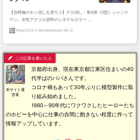
【当時物のキン消しを塗ろう】デカ消し・第4弾（D型）ジャンク
マン。水性アクリル塗料のシタデルカラー ...
https://m3-c.net/dekakeshi-4d-2/
この記事を書いた人
京都府出身、現在東京都江東区住まいの40
代半ばのパパさんです。
コロナ禍もあって30年ぶりに模型製作に取
本サイト運
営者
り組み始めました。
1980～90年代にワクワクしたヒーローたち
のホビーを中心に仕事の合間に飽きない程度に作って
情報アップしています。