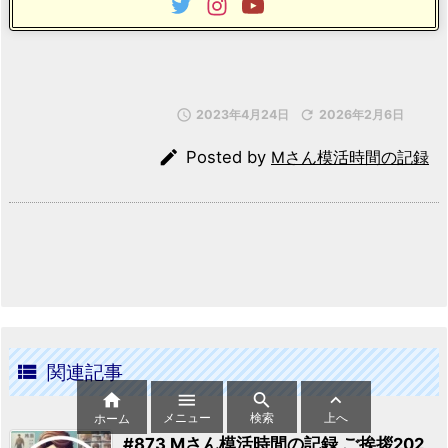

2023年4月24日

2026年2月6日

Posted by
Mさん模活時間の記録

関連記事




メニュー
検索
上へ
ホーム
#873 Mさん模活時間の記録 ご挨拶202