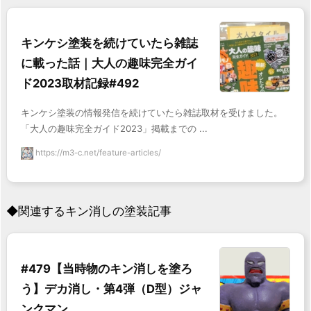
キンケシ塗装を続けていたら雑誌
に載った話｜大人の趣味完全ガイ
ド2023取材記録#492
キンケシ塗装の情報発信を続けていたら雑誌取材を受けました。
「大人の趣味完全ガイド2023」掲載までの ...
https://m3-c.net/feature-articles/
◆関連するキン消しの塗装記事
#479【当時物のキン消しを塗ろ
う】デカ消し・第4弾（D型）ジャ
ンクマン