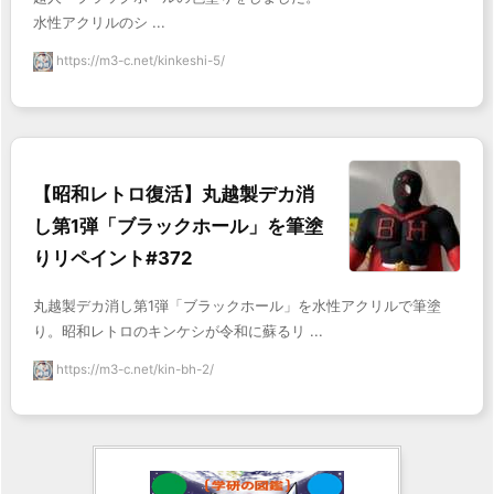
水性アクリルのシ ...
https://m3-c.net/kinkeshi-5/
【昭和レトロ復活】丸越製デカ消
し第1弾「ブラックホール」を筆塗
りリペイント#372
丸越製デカ消し第1弾「ブラックホール」を水性アクリルで筆塗
り。昭和レトロのキンケシが令和に蘇るリ ...
https://m3-c.net/kin-bh-2/