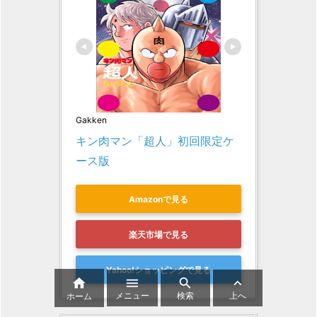
Gakken
キン肉マン「超人」初回限定ケ
ース版
Amazonで見る
楽天市場で見る
Yahoo!ショッピングで見る




メニュー
検索
上へ
ホーム