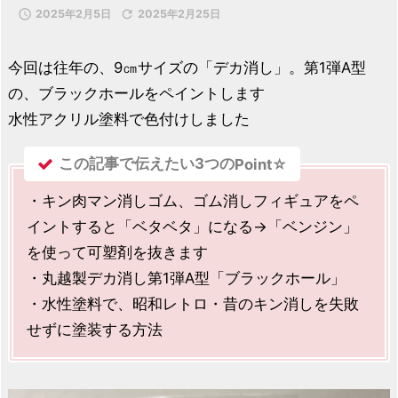

2025年2月5日

2025年2月25日
今回は往年の、9㎝サイズの「デカ消し」。第1弾A型
の、ブラックホールをペイントします
水性アクリル塗料で色付けしました
この記事で伝えたい3つの
Point☆
・キン肉マン消しゴム、ゴム消しフィギュアをペ
イントすると「ベタベタ」になる→「ベンジン」
を使って可塑剤を抜きます
・丸越製デカ消し第1弾A型「ブラックホール」
・水性塗料で、昭和レトロ・昔のキン消しを失敗
せずに塗装する方法