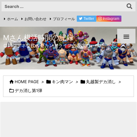
ホーム
お問い合わせ
プロフィール
Twitter
Instagram
YouTube

Mさん模活時間の記録
ロスジェネ世代のセカンドライフの趣味の一つに



HOME PAGE
>
キン肉マン
>
丸越製デカ消し
>

デカ消し第1弾