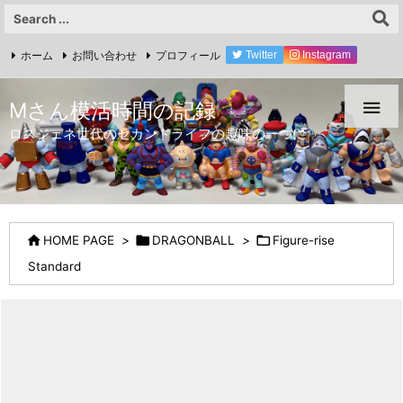
ホーム
お問い合わせ
プロフィール
Twitter
Instagram
YouTube

Mさん模活時間の記録
ロスジェネ世代のセカンドライフの趣味の一つに



HOME PAGE
>
DRAGONBALL
>
Figure-rise
Standard