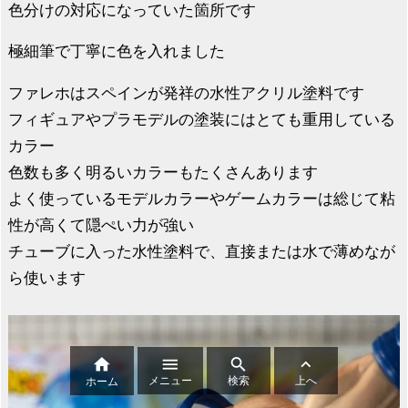
色分けの対応になっていた箇所です
極細筆で丁寧に色を入れました
ファレホはスペインが発祥の水性アクリル塗料です
フィギュアやプラモデルの塗装にはとても重用している
カラー
色数も多く明るいカラーもたくさんあります
よく使っているモデルカラーやゲームカラーは総じて粘
性が高くて隠ぺい力が強い
チューブに入った水性塗料で、直接または水で薄めなが
ら使います




メニュー
検索
上へ
ホーム