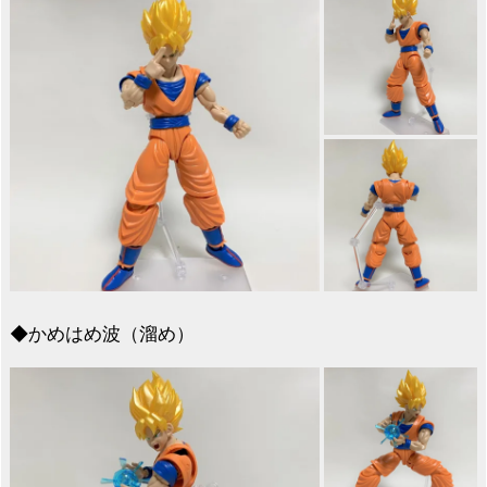
◆かめはめ波（溜め）