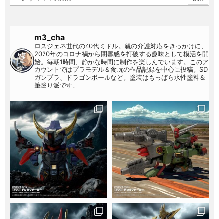
m3_cha
ロスジェネ世代の40代ミドル。親の介護対応をきっかけに、
2020年のコロナ禍から閉塞感を打破する趣味として模活を開
始。毎朝1時間、静かな時間に制作を楽しんでいます。このア
カウントではプラモデル＆食玩の作品記録を中心に投稿。SD
ガンプラ、ドラゴンボールなど。塗装はもっぱら水性塗料＆
筆塗り派です。