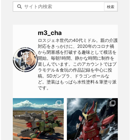
m3_cha
ロスジェネ世代の40代ミドル。親の介護
対応をきっかけに、2020年のコロナ禍
から閉塞感を打破する趣味として模活を
開始。毎朝1時間、静かな時間に制作を
楽しんでいます。このアカウントではプ
ラモデル＆食玩の作品記録を中心に投
稿。SDガンプラ、ドラゴンボールな
ど。塗装はもっぱら水性塗料＆筆塗り派
です。