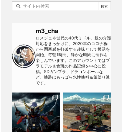
m3_cha
ロスジェネ世代の40代ミドル。親の介護
対応をきっかけに、2020年のコロナ禍
から閉塞感を打破する趣味として模活を
開始。毎朝1時間、静かな時間に制作を
楽しんでいます。このアカウントではプ
ラモデル＆食玩の作品記録を中心に投
稿。SDガンプラ、ドラゴンボールな
ど。塗装はもっぱら水性塗料＆筆塗り派
です。