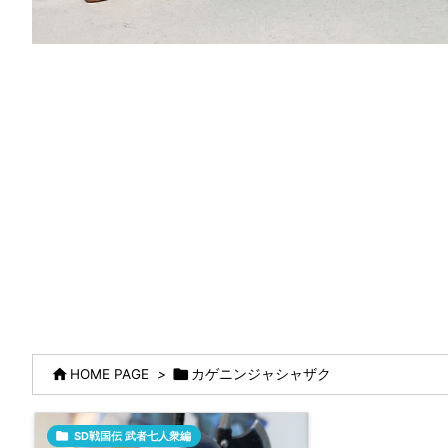


HOME PAGE
>
カゲニンジャシャザク

SD戦国伝 武者七人衆編