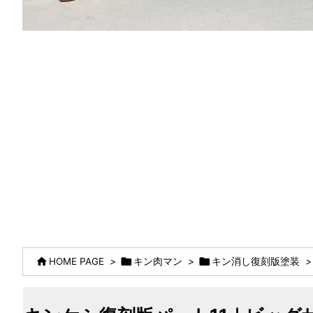



HOME PAGE
>
キン肉マン
>
キン消し復刻版塗装
>