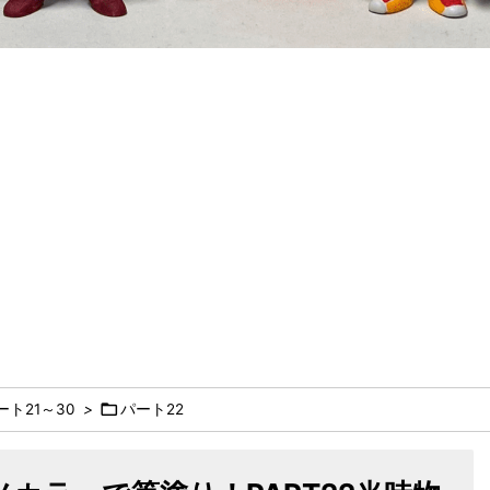

ト21～30
>
パート22