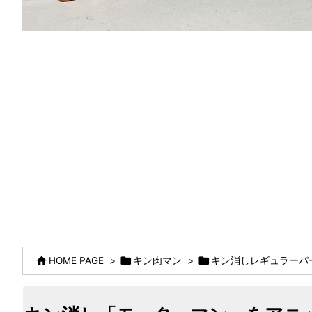



HOME PAGE
>
キン肉マン
>
キン消しレギュラーパー