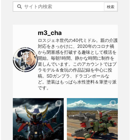
m3_cha
ロスジェネ世代の40代ミドル。親の介護
対応をきっかけに、2020年のコロナ禍
から閉塞感を打破する趣味として模活を
開始。毎朝1時間、静かな時間に制作を
楽しんでいます。このアカウントではプ
ラモデル＆食玩の作品記録を中心に投
稿。SDガンプラ、ドラゴンボールな
ど。塗装はもっぱら水性塗料＆筆塗り派
です。