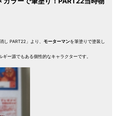
カラーで筆塗り！PART22当時物
し PART22」より、
モーターマン
を筆塗りで塗装し
ルギー源でもある個性的なキャラクターです。