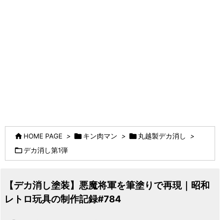



HOME PAGE
>
キン肉マン
>
丸越製デカ消し
>

デカ消し第1弾
【デカ消し塗装】悪魔将軍を筆塗りで再現｜昭和
レトロ玩具の制作記録#784