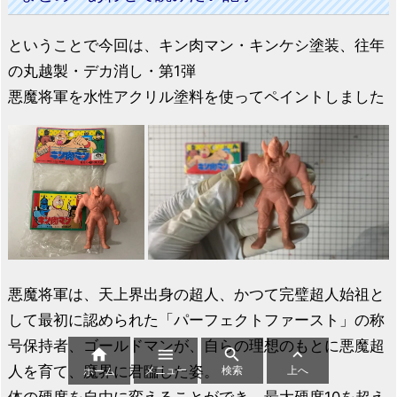
ということで今回は、キン肉マン・キンケシ塗装、往年
の丸越製・デカ消し・第1弾
悪魔将軍を水性アクリル塗料を使ってペイントしました
悪魔将軍は、天上界出身の超人、かつて完璧超人始祖と
して最初に認められた「パーフェクトファースト」の称
号保持者、ゴールドマンが、自らの理想のもとに悪魔超




人を育て、魔界に君臨した姿。
メニュー
検索
上へ
ホーム