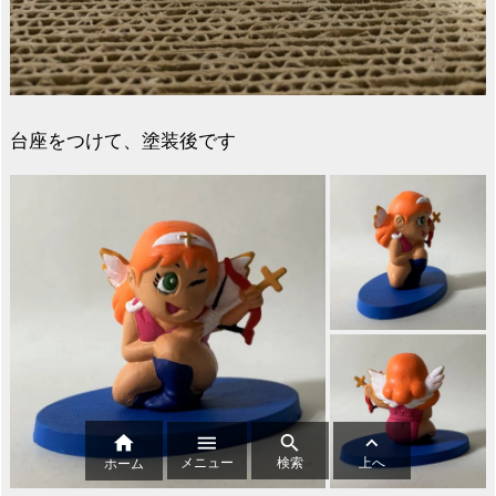
台座をつけて、塗装後です




メニュー
検索
上へ
ホーム