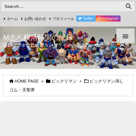
ホーム
お問い合わせ
プロフィール
Twitter
Instagram
YouTube

Mさん模活時間の記録
ロスジェネ世代のセカンドライフの趣味の一つに



HOME PAGE
>
ビックリマン
>
ビックリマン消し
ゴム・天聖界