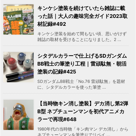
キンケシ塗装を続けていたら雑誌に載
った話｜大人の趣味完全ガイド2023取
材記録#492
キンケシ塗装を始めて間もない頃、思いがけず
雑誌の取材を受けることになりました。2 ...
シタデルカラーで仕上げるSDガンダム
BB戦士の筆塗り工程｜雷頑駄無・朝活
塗装の記録#425
SDガンダムBB戦士「No.76 雷頑駄無」を題材
に、シタデルカラーを使った筆塗 ...
【当時物キン消し塗装】デカ消し第2弾
B型 ネプチューンマンを初代アニメカ
ラーで再現#648
1980年代の当時物「キン肉マン デカ消し」から
ネプチューンマンを筆塗りでリペイ ...