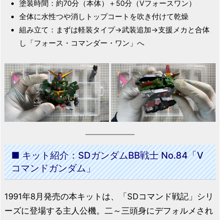
塗装時間：約70分（本体）＋50分（Vフォースワン）
全体に水性つや消しトップコートを吹き付けて乾燥
組み立て：まずは軽装タイプ→武装追加→支援メカと合体
し「フォース・コマンダー・ワン」へ
■ キット紹介：SDガンダムBB戦士 No.84「V
コマンドガンダム」
1991年8月発売の本キットは、「SDコマンド戦記」シリ
ーズに登場する主人公機。二～三頭身にデフォルメされ