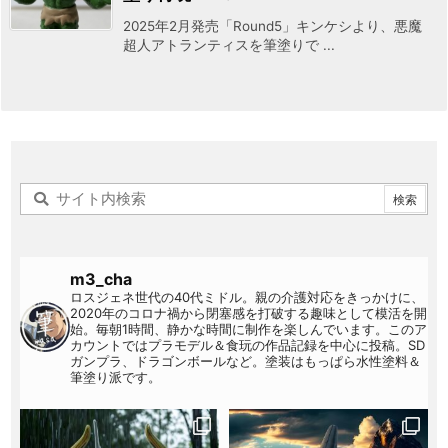
2025年2月発売「Round5」キンケシより、悪魔
超人アトランティスを筆塗りで ...
m3_cha
ロスジェネ世代の40代ミドル。親の介護対応をきっかけに、
2020年のコロナ禍から閉塞感を打破する趣味として模活を開
始。毎朝1時間、静かな時間に制作を楽しんでいます。このア
カウントではプラモデル＆食玩の作品記録を中心に投稿。SD
ガンプラ、ドラゴンボールなど。塗装はもっぱら水性塗料＆
筆塗り派です。