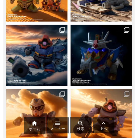




メニュー
検索
上へ
ホーム