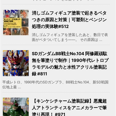
消しゴムフィギュア塗装で起きるベタ
つきの原因と対策｜可塑剤とベンジン
処理の実体験#512
消しゴムフィギュアを塗装したあと、数日で表
面がベタついてしまう――。 その原因は ...
SDガンダムBB戦士No.104 阿修羅頑駄
無を筆塗りで制作｜1990年代レトロプ
ラモデルの魅力と水性アクリル塗装記
録 #811
平成レトロ、1990年代のSDガンプラ、BB戦士No.104、新SD戦国
伝地上最 ...
【キンケシチャーム塗装記録】悪魔超
人アトランティスをアニメカラーで筆
塗り再現！ #971