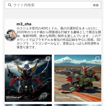
m3_cha
ロスジェネ世代の40代ミドル。親の介護対応をきっかけに、
2020年のコロナ禍から閉塞感を打破する趣味として模活を開
始。毎朝1時間、静かな時間に制作を楽しんでいます。このア
カウントではプラモデル＆食玩の作品記録を中心に投稿。SD
ガンプラ、ドラゴンボールなど。塗装はもっぱら水性塗料＆
筆塗り派です。