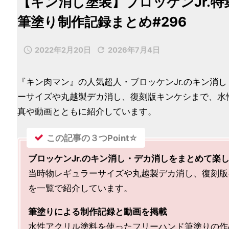
【キン消し塗装】ブロッケンJr.
筆塗り制作記録まとめ#296


2022年2月20日
2026年7月4日
『キン肉マン』の人気超人・ブロッケンJr.のキン消
ーサイズや丸越製デカ消し、復刻版キンケシまで、水
真や動画とともに紹介しています。
この記事の３つPoint☆
ブロッケンJr.のキン消し・デカ消しをまとめて楽
当時物レギュラーサイズや丸越製デカ消し、復刻版キ
を一覧で紹介しています。
筆塗りによる制作記録と動画を掲載
水性アクリル塗料を使ったフリーハンド筆塗りの作