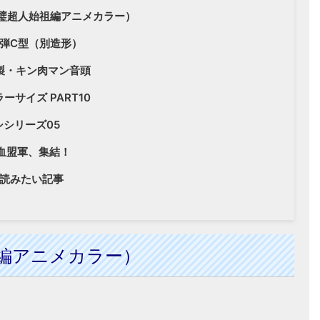
璧超人始祖編アニメカラー）
弾C型（別造形）
製・キン肉マン音頭
ーサイズ PART10
シシリーズ05
血盟軍、集結！
読みたい記事
編アニメカラー）