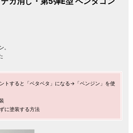
】デカ消し・第5弾E型 ペンタゴン
ン。
た
ントすると「ベタベタ」になる→「ベンジン」を使
装
ずに塗装する方法