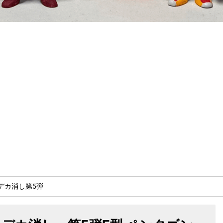
デカ消し第5弾