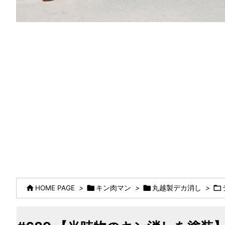




HOME PAGE
>
キン肉マン
>
丸越製デカ消し
>