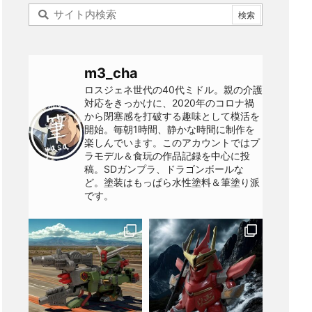
m3_cha
ロスジェネ世代の40代ミドル。親の介護
対応をきっかけに、2020年のコロナ禍
から閉塞感を打破する趣味として模活を
開始。毎朝1時間、静かな時間に制作を
楽しんでいます。このアカウントではプ
ラモデル＆食玩の作品記録を中心に投
稿。SDガンプラ、ドラゴンボールな
ど。塗装はもっぱら水性塗料＆筆塗り派
です。