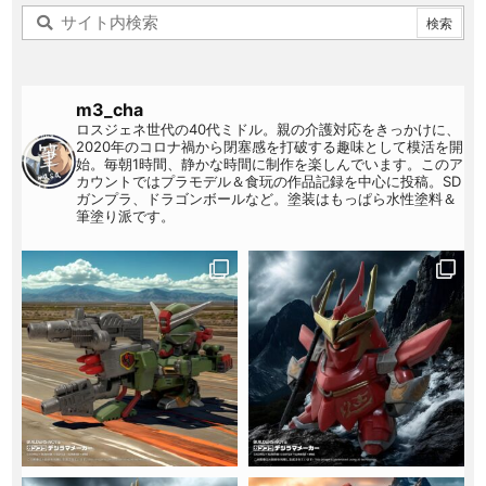
m3_cha
ロスジェネ世代の40代ミドル。親の介護対応をきっかけに、
2020年のコロナ禍から閉塞感を打破する趣味として模活を開
始。毎朝1時間、静かな時間に制作を楽しんでいます。このア
カウントではプラモデル＆食玩の作品記録を中心に投稿。SD
ガンプラ、ドラゴンボールなど。塗装はもっぱら水性塗料＆
筆塗り派です。