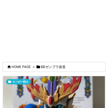


HOME PAGE
>
SDガンプラ改造

ちーびー戦士