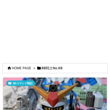


HOME PAGE
>
BB戦士No.68

SDコマンド戦記