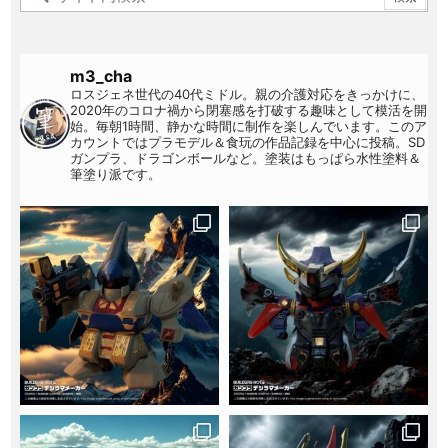
m3_cha
ロスジェネ世代の40代ミドル。親の介護対応をきっかけに、
2020年のコロナ禍から閉塞感を打破する趣味として模活を開
始。毎朝1時間、静かな時間に制作を楽しんでいます。このア
カウントではプラモデル＆食玩の作品記録を中心に投稿。SD
ガンプラ、ドラゴンボールなど。塗装はもっぱら水性塗料＆
筆塗り派です。