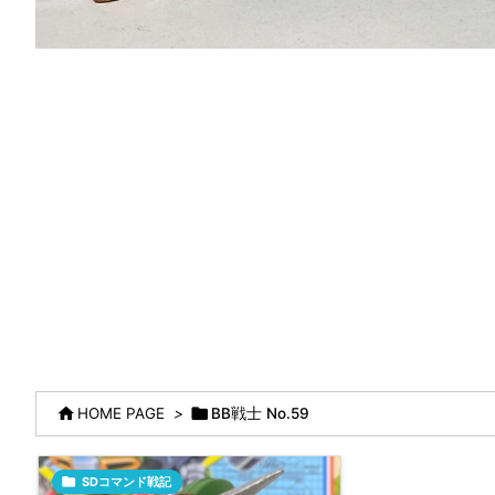


HOME PAGE
>
BB戦士 No.59

SDコマンド戦記