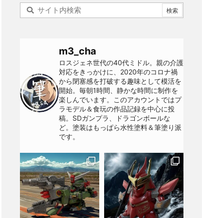
m3_cha
ロスジェネ世代の40代ミドル。親の介護
対応をきっかけに、2020年のコロナ禍
から閉塞感を打破する趣味として模活を
開始。毎朝1時間、静かな時間に制作を
楽しんでいます。このアカウントではプ
ラモデル＆食玩の作品記録を中心に投
稿。SDガンプラ、ドラゴンボールな
ど。塗装はもっぱら水性塗料＆筆塗り派
です。