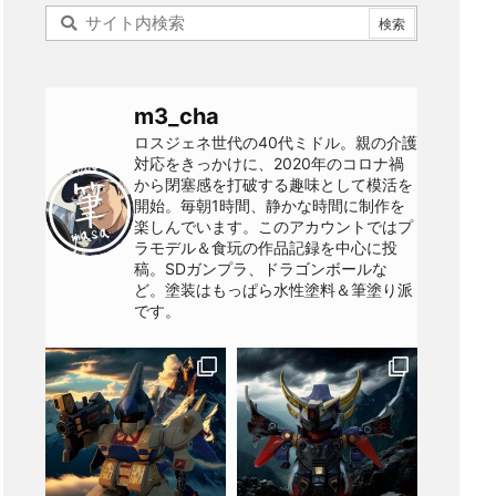
m3_cha
ロスジェネ世代の40代ミドル。親の介護
対応をきっかけに、2020年のコロナ禍
から閉塞感を打破する趣味として模活を
開始。毎朝1時間、静かな時間に制作を
楽しんでいます。このアカウントではプ
ラモデル＆食玩の作品記録を中心に投
稿。SDガンプラ、ドラゴンボールな
ど。塗装はもっぱら水性塗料＆筆塗り派
です。