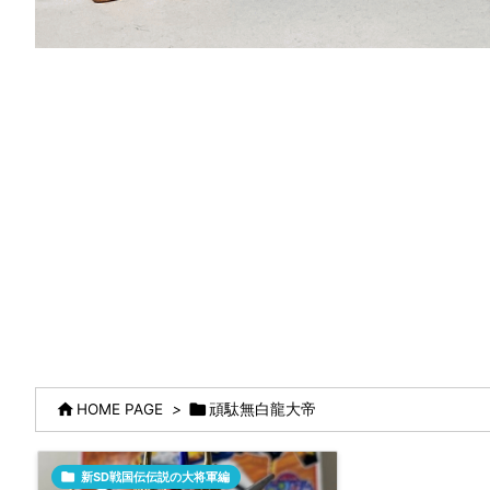


HOME PAGE
>
頑駄無白龍大帝

新SD戦国伝伝説の大将軍編