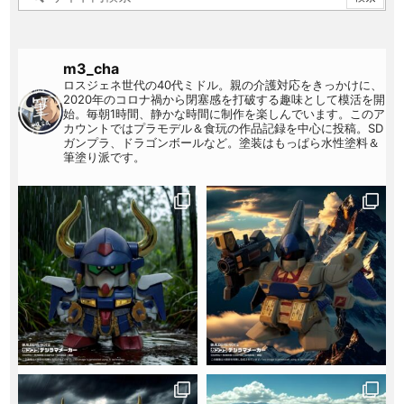
m3_cha
ロスジェネ世代の40代ミドル。親の介護対応をきっかけに、
2020年のコロナ禍から閉塞感を打破する趣味として模活を開
始。毎朝1時間、静かな時間に制作を楽しんでいます。このア
カウントではプラモデル＆食玩の作品記録を中心に投稿。SD
ガンプラ、ドラゴンボールなど。塗装はもっぱら水性塗料＆
筆塗り派です。