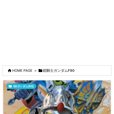


HOME PAGE
>
鎧騎士ガンダムF90

SDガンダム外伝