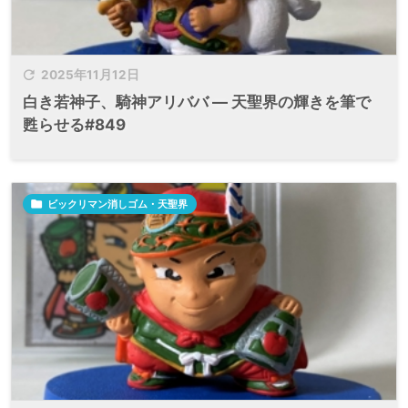

2025年11月12日
白き若神子、騎神アリババ ― 天聖界の輝きを筆で
甦らせる#849

ビックリマン消しゴム・天聖界