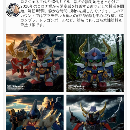
ロスジェネ世代の40代ミドル。親の介護対応をきっかけに、
2020年のコロナ禍から閉塞感を打破する趣味として模活を開
始。毎朝1時間、静かな時間に制作を楽しんでいます。このア
カウントではプラモデル＆食玩の作品記録を中心に投稿。SD
ガンプラ、ドラゴンボールなど。塗装はもっぱら水性塗料＆
筆塗り派です。