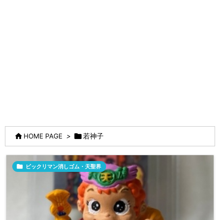


HOME PAGE
>
若神子

ビックリマン消しゴム・天聖界