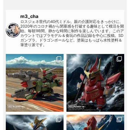
m3_cha
ロスジェネ世代の40代ミドル。親の介護対応をきっかけに、
2020年のコロナ禍から閉塞感を打破する趣味として模活を開
始。毎朝1時間、静かな時間に制作を楽しんでいます。このア
カウントではプラモデル＆食玩の作品記録を中心に投稿。SD
ガンプラ、ドラゴンボールなど。塗装はもっぱら水性塗料＆
筆塗り派です。