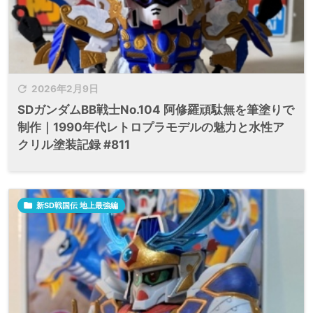

2026年2月9日
SDガンダムBB戦士No.104 阿修羅頑駄無を筆塗りで
制作｜1990年代レトロプラモデルの魅力と水性ア
クリル塗装記録 #811

新SD戦国伝 地上最強編