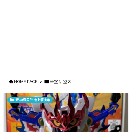


HOME PAGE
>
筆塗り 塗装

新SD戦国伝 地上最強編