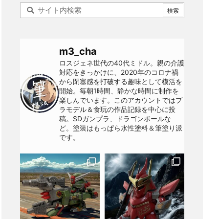
m3_cha
ロスジェネ世代の40代ミドル。親の介護
対応をきっかけに、2020年のコロナ禍
から閉塞感を打破する趣味として模活を
開始。毎朝1時間、静かな時間に制作を
楽しんでいます。このアカウントではプ
ラモデル＆食玩の作品記録を中心に投
稿。SDガンプラ、ドラゴンボールな
ど。塗装はもっぱら水性塗料＆筆塗り派
です。