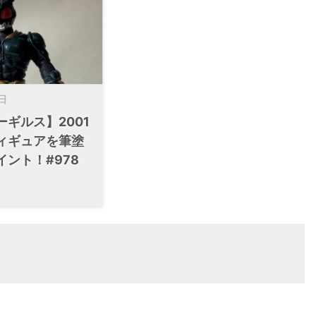
日
ギルス】2001
ィギュアを筆塗
ント！#978