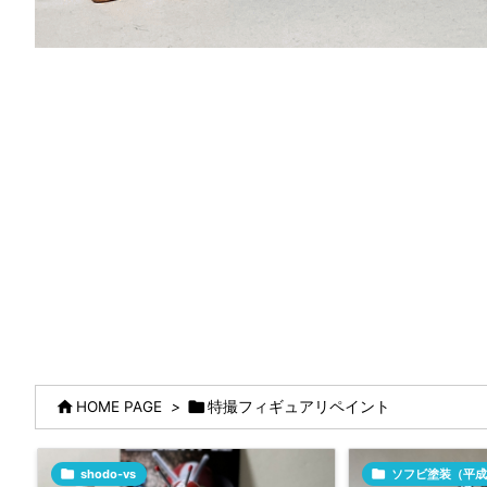


HOME PAGE
>
特撮フィギュアリペイント

shodo-vs

ソフビ塗装（平成