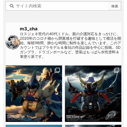
m3_cha
ロスジェネ世代の40代ミドル。親の介護対応をきっかけに、
2020年のコロナ禍から閉塞感を打破する趣味として模活を開
始。毎朝1時間、静かな時間に制作を楽しんでいます。このア
カウントではプラモデル＆食玩の作品記録を中心に投稿。SD
ガンプラ、ドラゴンボールなど。塗装はもっぱら水性塗料＆
筆塗り派です。