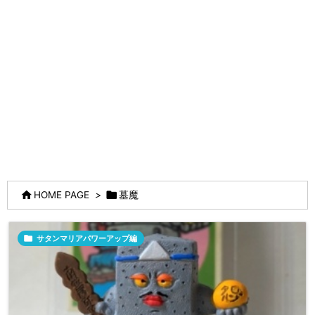


HOME PAGE
>
墓魔

サタンマリアパワーアップ編