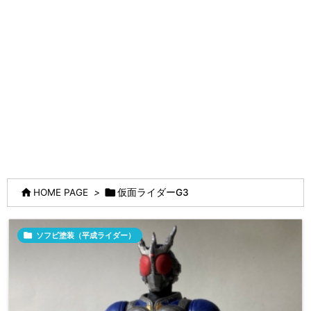


HOME PAGE
>
仮面ライダーG3

ソフビ塗装（平成ライダー）