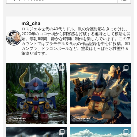
m3_cha
ロスジェネ世代の40代ミドル。親の介護対応をきっかけに、
2020年のコロナ禍から閉塞感を打破する趣味として模活を開
始。毎朝1時間、静かな時間に制作を楽しんでいます。このア
カウントではプラモデル＆食玩の作品記録を中心に投稿。SD
ガンプラ、ドラゴンボールなど。塗装はもっぱら水性塗料＆
筆塗り派です。