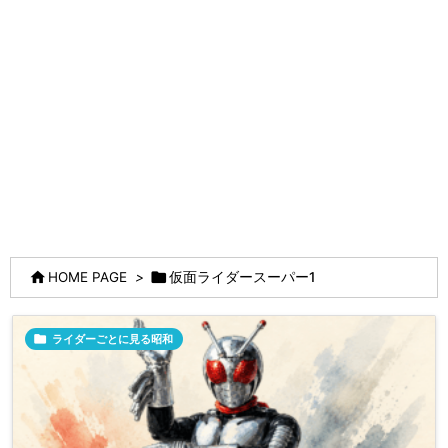


HOME PAGE
>
仮面ライダースーパー1

ライダーごとに見る昭和