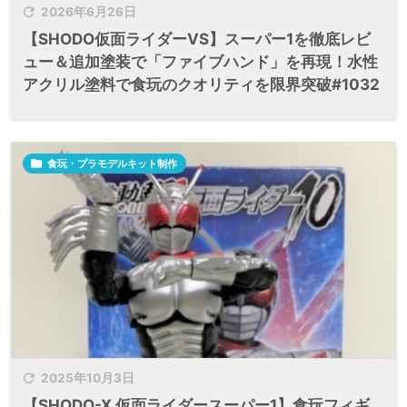

2026年6月26日
【SHODO仮面ライダーVS】スーパー1を徹底レビ
ュー＆追加塗装で「ファイブハンド」を再現！水性
アクリル塗料で食玩のクオリティを限界突破#1032

食玩・プラモデルキット制作

2025年10月3日
【SHODO-X 仮面ライダースーパー1】食玩フィギ