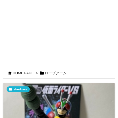


HOME PAGE
>
ロープアーム

shodo-vs