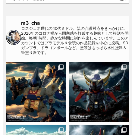
m3_cha
ロスジェネ世代の40代ミドル。親の介護対応をきっかけに、
2020年のコロナ禍から閉塞感を打破する趣味として模活を開
始。毎朝1時間、静かな時間に制作を楽しんでいます。このア
カウントではプラモデル＆食玩の作品記録を中心に投稿。SD
ガンプラ、ドラゴンボールなど。塗装はもっぱら水性塗料＆
筆塗り派です。