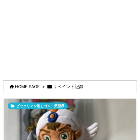


HOME PAGE
>
リペイント記録

ビックリマン消しゴム・天聖界