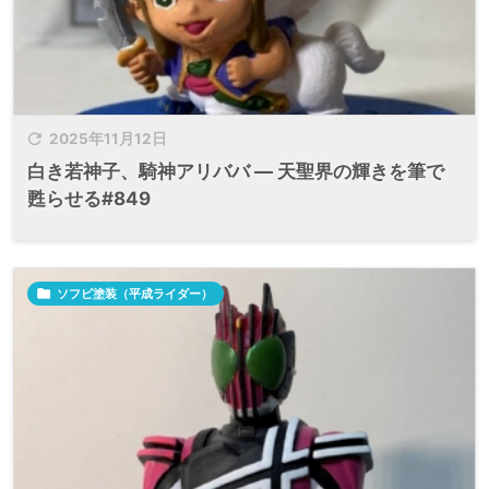

2025年11月12日
白き若神子、騎神アリババ ― 天聖界の輝きを筆で
甦らせる#849

ソフビ塗装（平成ライダー）