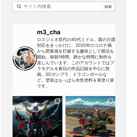
m3_cha
ロスジェネ世代の40代ミドル。親の介護
対応をきっかけに、2020年のコロナ禍
から閉塞感を打破する趣味として模活を
開始。毎朝1時間、静かな時間に制作を
楽しんでいます。このアカウントではプ
ラモデル＆食玩の作品記録を中心に投
稿。SDガンプラ、ドラゴンボールな
ど。塗装はもっぱら水性塗料＆筆塗り派
です。