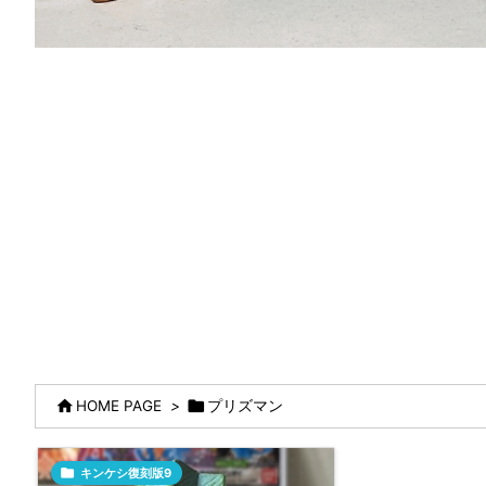


HOME PAGE
>
プリズマン

キンケシ復刻版9