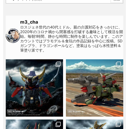
m3_cha
ロスジェネ世代の40代ミドル。親の介護対応をきっかけに、
2020年のコロナ禍から閉塞感を打破する趣味として模活を開
始。毎朝1時間、静かな時間に制作を楽しんでいます。このア
カウントではプラモデル＆食玩の作品記録を中心に投稿。SD
ガンプラ、ドラゴンボールなど。塗装はもっぱら水性塗料＆
筆塗り派です。