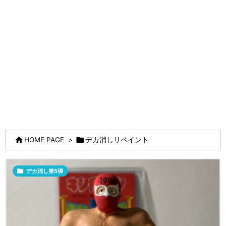


HOME PAGE
>
デカ消しリペイント

デカ消し第5弾