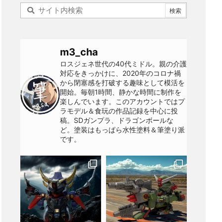
m3_cha
ロスジェネ世代の40代ミドル。親の介護
対応をきっかけに、2020年のコロナ禍
から閉塞感を打破する趣味として模活を
開始。毎朝1時間、静かな時間に制作を
楽しんでいます。このアカウントではプ
ラモデル＆食玩の作品記録を中心に投
稿。SDガンプラ、ドラゴンボールな
ど。塗装はもっぱら水性塗料＆筆塗り派
です。