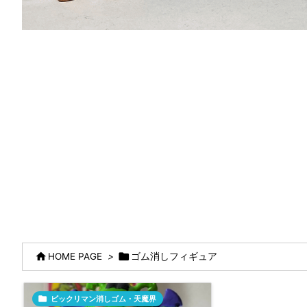


HOME PAGE
>
ゴム消しフィギュア

ビックリマン消しゴム・天魔界