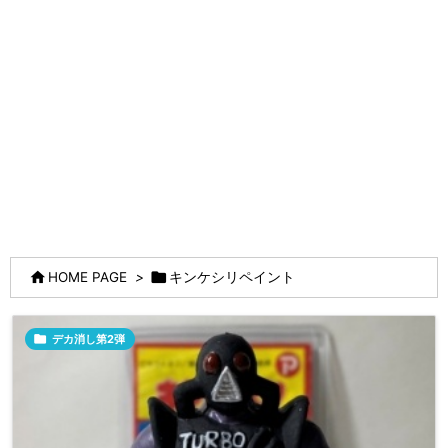


HOME PAGE
>
キンケシリペイント

デカ消し第2弾